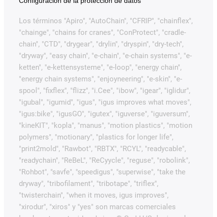
Configuración de la protección de datos
Los términos "Apiro", "AutoChain", "CFRIP", "chainflex",
"chainge", "chains for cranes", "ConProtect", "cradle-
chain", "CTD", "drygear", "drylin", "dryspin", "dry-tech",
"dryway", "easy chain", "e-chain", "e-chain systems", "e-
ketten", "e-kettensysteme", "e-loop", "energy chain",
"energy chain systems", "enjoyneering", "e-skin", "e-
spool", "fixflex", "flizz", "i.Cee", "ibow", "igear", "iglidur",
"igubal", "igumid", "igus", "igus improves what moves",
"igus:bike", "igusGO", "igutex", "iguverse", "iguversum",
"kineKIT", "kopla", "manus", "motion plastics", "motion
polymers", "motionary", "plastics for longer life",
"print2mold", "Rawbot", "RBTX", "RCYL", "readycable",
"readychain", "ReBeL", "ReCyycle", "reguse", "robolink",
"Rohbot", "savfe", "speedigus", "superwise", "take the
dryway", "tribofilament", "tribotape", "triflex",
"twisterchain", "when it moves, igus improves",
"xirodur", "xiros" y "yes" son marcas comerciales