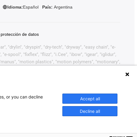
Idioma:
Español
País:
Argentina
 protección de datos
, "drylin", "dryspin", "dry-tech", "dryway", "easy chain", "e-
pool", "fixflex", "flizz", "i.Cee", "ibow", "igear", "iglidur",
", "manus", "motion plastics", "motion polymers", "motionary",
ink", "Rohbot", "savfe", "speedigus", "superwise", "take the
arcas comerciales legalmente protegidas de igus®
ustiva de marcas comerciales (como solicitudes de marcas
 Europea, EE.UU. y/u otros países o jurisdicciones.
es, or you can decline
Accept all
naher Motion, ELAU, FAGOR, FANUC, Festo, Heidenhain,
ntes de accionamientos mencionados en este sitio web. Los
Decline all