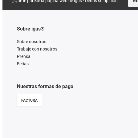
En
¿Qué le parece la página web de igus? Denos su opinión.
Sobre igus®
Sobre nosotros
Trabaje con nosotros
Prensa
Ferias
Nuestras formas de pago
FACTURA