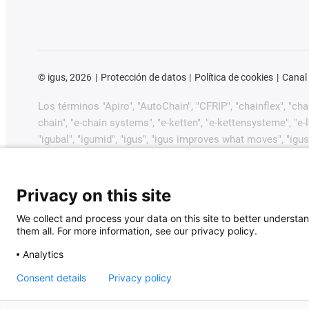
©
igus, 2026
Protección de datos
Política de cookies
Canal
Los términos "Apiro", "AutoChain", "CFRIP", "chainflex", "chain
chain", "e-chain systems", "e-ketten", "e-kettensysteme", "e-loo
"igubal", "igumid", "igus", "igus improves what moves", "igus
"plastics for longer life", "print2mold", "Rawbot", "RBTX", "R
dryway", "tribofilament", "tribotape", "triflex", "twistercha
GmbH/Colonia en la República Federal de Alemania y posib
Privacy on this site
comerciales pendientes o marcas comerciales registradas) 
We collect and process your data on this site to better understan
them all. For more information, see our privacy policy.
igus® GmbH desea señalar que no vende productos de Allen
Jetter, Lenze, LinMot, LTi DRiVES, Mitsubishi, NUM, Park
Analytics
productos ofrecidos por igus® son los de igus® GmbH.
Consent details
Privacy policy