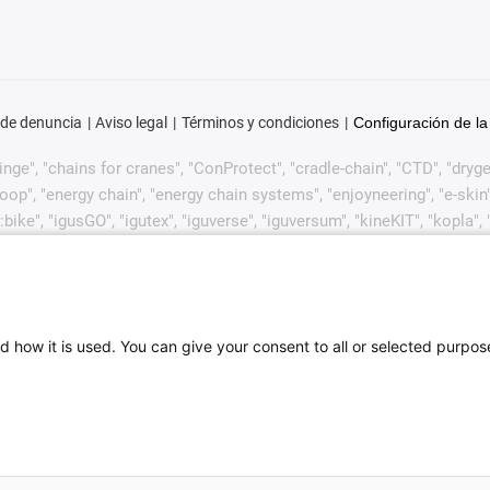
 de denuncia
Aviso legal
Términos y condiciones
Configuración de la
ge", "chains for cranes", "ConProtect", "cradle-chain", "CTD", "drygear"
p", "energy chain", "energy chain systems", "enjoyneering", "e-skin", "e-s
:bike", "igusGO", "igutex", "iguverse", "iguversum", "kineKIT", "kopla
CYL", "readycable", "readychain", "ReBeL", "ReCyycle", "reguse", "robol
in", "when it moves, igus improves", "xirodur", "xiros" y "yes" son m
lemente en algunos países extranjeros. Esta es una lista no exha
de igus GmbH o de empresas afiliadas a igus en Alemania, la Unión
d how it is used. You can give your consent to all or selected purpos
 Bradley, B&R, Baumüller, Beckhoff, Lahr, Control Techniques, Da
er, Bosch Rexroth, SEW, Siemens, Stöber y todos los demás fabrica