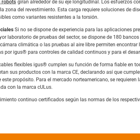
s robots
giran alrededor de su eje longitudinal. Los esfuerzos c
n la zona del revestimiento. Esta carga requiere soluciones de 
bles como variantes resistentes a la torsión.
ciales
Si no se dispone de experiencia para las aplicaciones pr
yor laboratorio de pruebas del sector, se dispone de 180 bancos
cámara climática o las pruebas al aire libre permiten encontrar 
s por igus® para controles de calidad continuos y para el desa
ables flexibles igus® cumplen su función de forma fiable en t
uetan sus productos con la marca CE, declarando así que cumple
este propósito. Para el mercado norteamericano, se requieren
ada con la marca cULus.
imiento continuo certificados según las normas de los respectiv