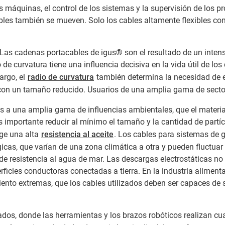
as máquinas, el control de los sistemas y la supervisión de los p
bles también se mueven. Solo los cables altamente flexibles 
Las cadenas portacables de igus® son el resultado de un intenso
io de curvatura tiene una influencia decisiva en la vida útil de
argo, el
radio de curvatura
también determina la necesidad de e
 con un tamaño reducido. Usuarios de una amplia gama de sector
s a una amplia gama de influencias ambientales, que el material
es importante reducir al mínimo el tamaño y la cantidad de part
ge una alta
resistencia al aceite
. Los cables para sistemas de g
icas, que varían de una zona climática a otra y pueden fluctuar 
 de resistencia al agua de mar. Las descargas electrostáticas
ficies conductoras conectadas a tierra. En la industria alimenta
ento extremas, que los cables utilizados deben ser capaces de 
ados, donde las herramientas y los brazos robóticos realizan cu