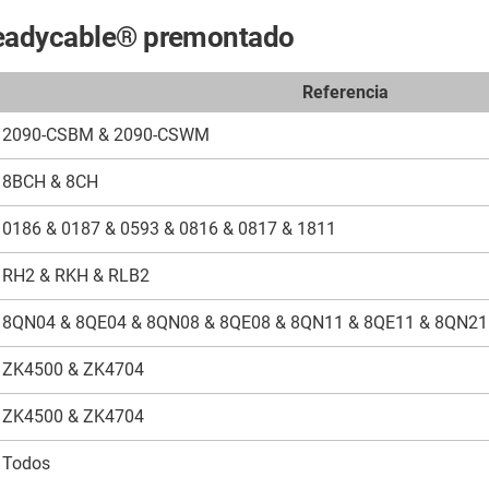
o readycable® premontado
Referencia
2090-CSBM & 2090-CSWM
8BCH & 8CH
0186 & 0187 & 0593 & 0816 & 0817 & 1811
RH2 & RKH & RLB2
8QN04 & 8QE04 & 8QN08 & 8QE08 & 8QN11 & 8QE11 & 8QN21
ZK4500 & ZK4704
ZK4500 & ZK4704
Todos