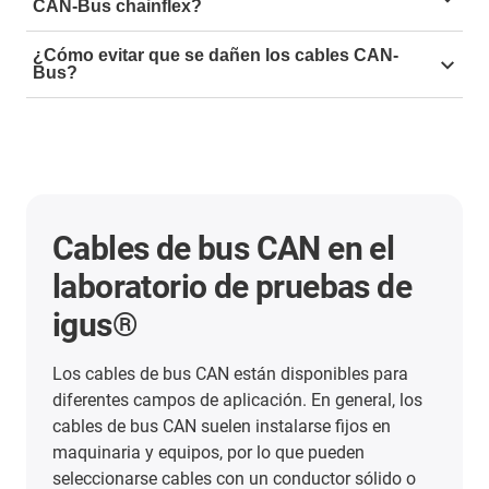
CAN-Bus chainflex?
Disponemos de 3 estructuras distintas según los
¿Cómo evitar que se dañen los cables CAN-
requerimientos del cliente. Nuestros cables CAN-Bus
Bus?
están disponibles con 2 conductores (2x0,5)C , y con 4
Para evitar que los cables se dañen hay que tener en
conductores y secciones de 0.5 (4x0,5)C y 0.25
cuenta, aparte de la cubierta o revestimiento, otros
(4x0,25)C.
muchos factores eléctricos y mecánicos. Nuestra guía
muestra
los 12 factores que influyen en la selección de un
Cables de bus CAN en el
cable que dure
.
laboratorio de pruebas de
igus®
Los cables de bus CAN están disponibles para
diferentes campos de aplicación. En general, los
cables de bus CAN suelen instalarse fijos en
maquinaria y equipos, por lo que pueden
seleccionarse cables con un conductor sólido o