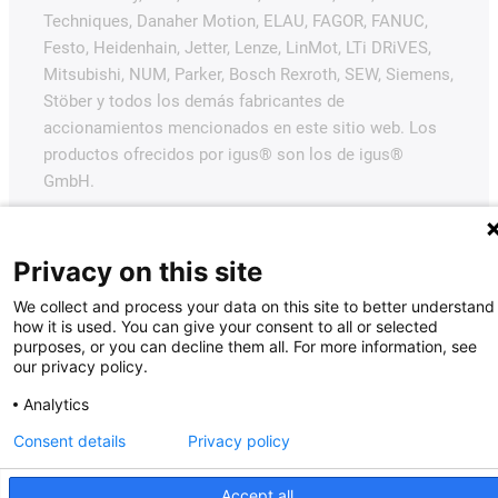
Techniques, Danaher Motion, ELAU, FAGOR, FANUC,
Festo, Heidenhain, Jetter, Lenze, LinMot, LTi DRiVES,
Mitsubishi, NUM, Parker, Bosch Rexroth, SEW, Siemens,
Stöber y todos los demás fabricantes de
accionamientos mencionados en este sitio web. Los
productos ofrecidos por igus® son los de igus®
GmbH.
Privacy on this site
We collect and process your data on this site to better understand
how it is used. You can give your consent to all or selected
purposes, or you can decline them all. For more information, see
our privacy policy.
Analytics
Consent details
Privacy policy
Accept all