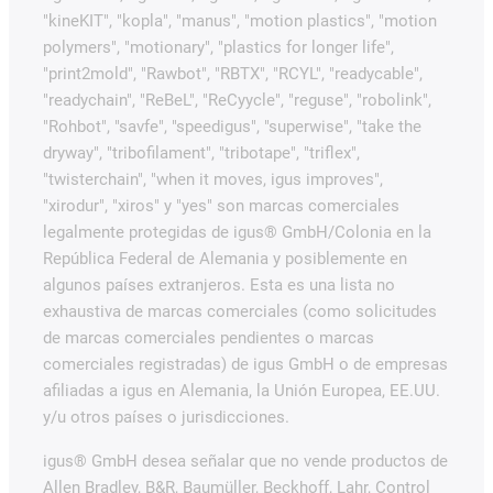
"kineKIT", "kopla", "manus", "motion plastics", "motion
polymers", "motionary", "plastics for longer life",
"print2mold", "Rawbot", "RBTX", "RCYL", "readycable",
"readychain", "ReBeL", "ReCyycle", "reguse", "robolink",
"Rohbot", "savfe", "speedigus", "superwise", "take the
dryway", "tribofilament", "tribotape", "triflex",
"twisterchain", "when it moves, igus improves",
"xirodur", "xiros" y "yes" son marcas comerciales
legalmente protegidas de igus® GmbH/Colonia en la
República Federal de Alemania y posiblemente en
algunos países extranjeros. Esta es una lista no
exhaustiva de marcas comerciales (como solicitudes
de marcas comerciales pendientes o marcas
comerciales registradas) de igus GmbH o de empresas
afiliadas a igus en Alemania, la Unión Europea, EE.UU.
y/u otros países o jurisdicciones.
igus® GmbH desea señalar que no vende productos de
Allen Bradley, B&R, Baumüller, Beckhoff, Lahr, Control