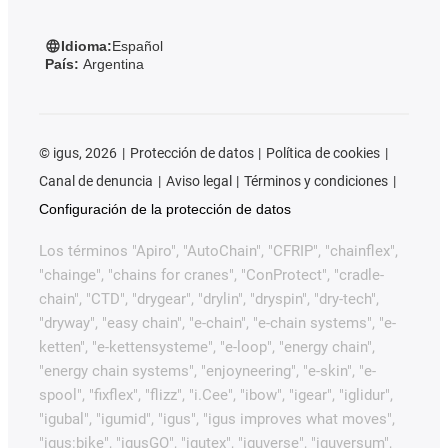
Idioma:
Español
País:
Argentina
©
igus, 2026
Protección de datos
Política de cookies
Canal de denuncia
Aviso legal
Términos y condiciones
Configuración de la protección de datos
Los términos "Apiro", "AutoChain", "CFRIP", "chainflex",
"chainge", "chains for cranes", "ConProtect", "cradle-
chain", "CTD", "drygear", "drylin", "dryspin", "dry-tech",
"dryway", "easy chain", "e-chain", "e-chain systems", "e-
ketten", "e-kettensysteme", "e-loop", "energy chain",
"energy chain systems", "enjoyneering", "e-skin", "e-
spool", "fixflex", "flizz", "i.Cee", "ibow", "igear", "iglidur",
"igubal", "igumid", "igus", "igus improves what moves",
"igus:bike", "igusGO", "igutex", "iguverse", "iguversum",