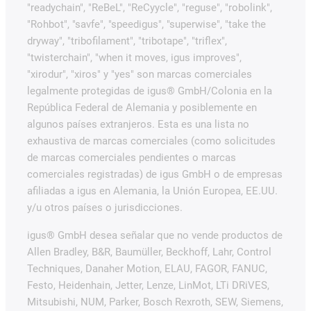
"readychain", "ReBeL", "ReCyycle", "reguse", "robolink",
"Rohbot", "savfe", "speedigus", "superwise", "take the
dryway", "tribofilament", "tribotape", "triflex",
"twisterchain", "when it moves, igus improves",
"xirodur", "xiros" y "yes" son marcas comerciales
legalmente protegidas de igus® GmbH/Colonia en la
República Federal de Alemania y posiblemente en
algunos países extranjeros. Esta es una lista no
exhaustiva de marcas comerciales (como solicitudes
de marcas comerciales pendientes o marcas
comerciales registradas) de igus GmbH o de empresas
afiliadas a igus en Alemania, la Unión Europea, EE.UU.
y/u otros países o jurisdicciones.
igus® GmbH desea señalar que no vende productos de
Allen Bradley, B&R, Baumüller, Beckhoff, Lahr, Control
Techniques, Danaher Motion, ELAU, FAGOR, FANUC,
Festo, Heidenhain, Jetter, Lenze, LinMot, LTi DRiVES,
Mitsubishi, NUM, Parker, Bosch Rexroth, SEW, Siemens,