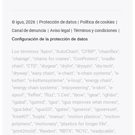
©
igus, 2026
Protección de datos
Política de cookies
Canal de denuncia
Aviso legal
Términos y condiciones
Configuración de la protección de datos
Los términos "Apiro", "AutoChain", "CFRIP", "chainflex",
"chainge", "chains for cranes", "ConProtect", "cradle-
chain", "CTD", "drygear", "drylin", "dryspin", "dry-tech",
"dryway", "easy chain", "e-chain", "e-chain systems", "e-
ketten", "e-kettensysteme", "e-loop", "energy chain",
"energy chain systems", "enjoyneering", "e-skin", "e-
spool", "fixflex", "flizz", "i.Cee", "ibow", "igear", "iglidur",
"igubal", "igumid", "igus", "igus improves what moves",
"igus:bike", "igusGO", "igutex", "iguverse", "iguversum",
"kineKIT", "kopla", "manus", "motion plastics", "motion
polymers", "motionary", "plastics for longer life",
"print2mold", "Rawbot", "RBTX", "RCYL", "readycable",