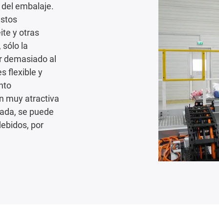
a del embalaje.
estos
ite y otras
 sólo la
ir demasiado al
s flexible y
nto
n muy atractiva
zada, se puede
debidos, por