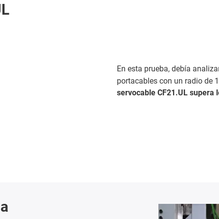
UL
En esta prueba, debía analizar
portacables con un radio de
servocable CF21.UL supera lo
ca