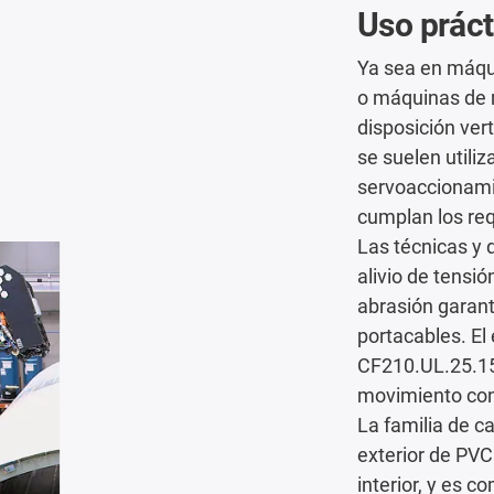
Uso práct
Ya sea en máqu
o máquinas de 
disposición ver
se suelen utili
servoaccionami
cumplan los req
Las técnicas y 
alivio de tensió
abrasión garant
portacables. E
CF210.UL.25.15.
movimiento con
La familia de c
exterior de PVC
interior, y es 