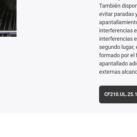
También dispon
evitar paradas y
apantallamiento
interferencias 
interferencias e
segundo lugar, 
formado por el 
apantallado adi
externas alcanc
CF210.UL.25.1