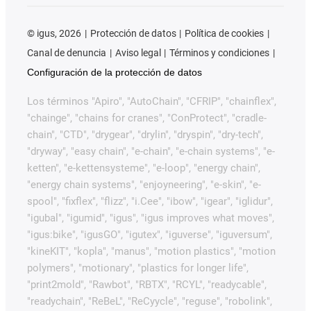
©
igus, 2026
Protección de datos
Política de cookies
Canal de denuncia
Aviso legal
Términos y condiciones
Configuración de la protección de datos
Los términos "Apiro", "AutoChain", "CFRIP", "chainflex",
"chainge", "chains for cranes", "ConProtect", "cradle-
chain", "CTD", "drygear", "drylin", "dryspin", "dry-tech",
"dryway", "easy chain", "e-chain", "e-chain systems", "e-
ketten", "e-kettensysteme", "e-loop", "energy chain",
"energy chain systems", "enjoyneering", "e-skin", "e-
spool", "fixflex", "flizz", "i.Cee", "ibow", "igear", "iglidur",
"igubal", "igumid", "igus", "igus improves what moves",
"igus:bike", "igusGO", "igutex", "iguverse", "iguversum",
"kineKIT", "kopla", "manus", "motion plastics", "motion
polymers", "motionary", "plastics for longer life",
"print2mold", "Rawbot", "RBTX", "RCYL", "readycable",
"readychain", "ReBeL", "ReCyycle", "reguse", "robolink",