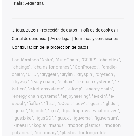
País:
Argentina
©
igus, 2026
Protección de datos
Política de cookies
Canal de denuncia
Aviso legal
Términos y condiciones
Configuración de la protección de datos
Los términos "Apiro", "AutoChain", "CFRIP", "chainflex",
"chainge", "chains for cranes", "ConProtect", "cradle-
chain", "CTD", "drygear", "drylin", "dryspin", "dry-tech",
"dryway", "easy chain", "e-chain", "e-chain systems", "e-
ketten", "e-kettensysteme", "e-loop", "energy chain",
"energy chain systems", "enjoyneering", "e-skin", "e-
spool", "fixflex", "flizz", "i.Cee", "ibow", "igear", "iglidur",
"igubal", "igumid", "igus", "igus improves what moves",
"igus:bike", "igusGO", "igutex", "iguverse", "iguversum",
"kineKIT", "kopla", "manus", "motion plastics", "motion
polymers", "motionary", "plastics for longer life",