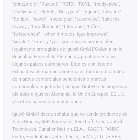
"print2mold", "Rawbot", "RBTX", "RCYL", "readycable",
"readychain", "ReBeL", "ReCyycle", "reguse", "robolink",
"Rohbot", "savfe", "speedigus", "superwise", "take the
dryway", "tribofilament", "tribotape", "triflex",
"twisterchain", "when it moves, igus improves",
"xirodur", "xiros" y "yes" son marcas comerciales
legalmente protegidas de igus® GmbH/Colonia en la
República Federal de Alemania y posiblemente en
algunos países extranjeros. Esta es una lista no
exhaustiva de marcas comerciales (como solicitudes
de marcas comerciales pendientes o marcas
comerciales registradas) de igus GmbH o de empresas
afiliadas a igus en Alemania, la Unión Europea, EE.UU.
y/u otros países o jurisdicciones.
igus® GmbH desea señalar que no vende productos de
Allen Bradley, B&R, Baumüller, Beckhoff, Lahr, Control
Techniques, Danaher Motion, ELAU, FAGOR, FANUC,
Festo, Heidenhain, Jetter, Lenze, LinMot, LTi DRiVES,