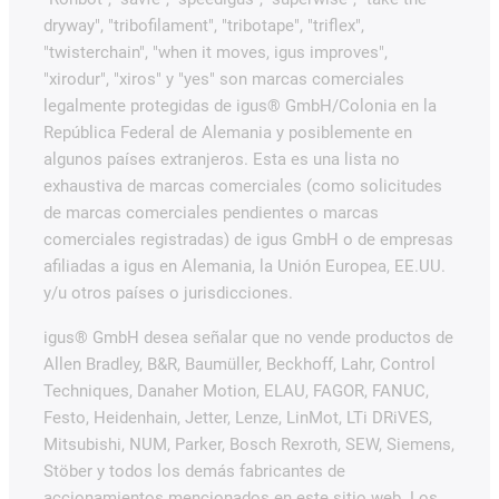
dryway", "tribofilament", "tribotape", "triflex",
"twisterchain", "when it moves, igus improves",
"xirodur", "xiros" y "yes" son marcas comerciales
legalmente protegidas de igus® GmbH/Colonia en la
República Federal de Alemania y posiblemente en
algunos países extranjeros. Esta es una lista no
exhaustiva de marcas comerciales (como solicitudes
de marcas comerciales pendientes o marcas
comerciales registradas) de igus GmbH o de empresas
afiliadas a igus en Alemania, la Unión Europea, EE.UU.
y/u otros países o jurisdicciones.
igus® GmbH desea señalar que no vende productos de
Allen Bradley, B&R, Baumüller, Beckhoff, Lahr, Control
Techniques, Danaher Motion, ELAU, FAGOR, FANUC,
Festo, Heidenhain, Jetter, Lenze, LinMot, LTi DRiVES,
Mitsubishi, NUM, Parker, Bosch Rexroth, SEW, Siemens,
Stöber y todos los demás fabricantes de
accionamientos mencionados en este sitio web. Los