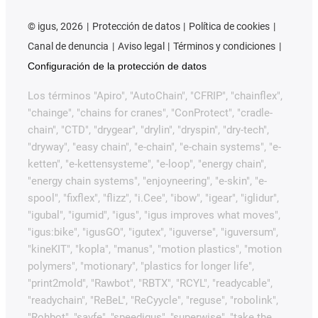
©
igus, 2026
Protección de datos
Política de cookies
Canal de denuncia
Aviso legal
Términos y condiciones
Configuración de la protección de datos
Los términos "Apiro", "AutoChain", "CFRIP", "chainflex",
"chainge", "chains for cranes", "ConProtect", "cradle-
chain", "CTD", "drygear", "drylin", "dryspin", "dry-tech",
"dryway", "easy chain", "e-chain", "e-chain systems", "e-
ketten", "e-kettensysteme", "e-loop", "energy chain",
"energy chain systems", "enjoyneering", "e-skin", "e-
spool", "fixflex", "flizz", "i.Cee", "ibow", "igear", "iglidur",
"igubal", "igumid", "igus", "igus improves what moves",
"igus:bike", "igusGO", "igutex", "iguverse", "iguversum",
"kineKIT", "kopla", "manus", "motion plastics", "motion
polymers", "motionary", "plastics for longer life",
"print2mold", "Rawbot", "RBTX", "RCYL", "readycable",
"readychain", "ReBeL", "ReCyycle", "reguse", "robolink",
"Rohbot", "savfe", "speedigus", "superwise", "take the