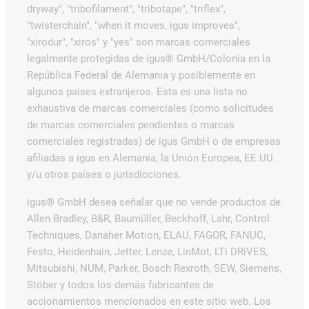
dryway", "tribofilament", "tribotape", "triflex",
"twisterchain", "when it moves, igus improves",
"xirodur", "xiros" y "yes" son marcas comerciales
legalmente protegidas de igus® GmbH/Colonia en la
República Federal de Alemania y posiblemente en
algunos países extranjeros. Esta es una lista no
exhaustiva de marcas comerciales (como solicitudes
de marcas comerciales pendientes o marcas
comerciales registradas) de igus GmbH o de empresas
afiliadas a igus en Alemania, la Unión Europea, EE.UU.
y/u otros países o jurisdicciones.
igus® GmbH desea señalar que no vende productos de
Allen Bradley, B&R, Baumüller, Beckhoff, Lahr, Control
Techniques, Danaher Motion, ELAU, FAGOR, FANUC,
Festo, Heidenhain, Jetter, Lenze, LinMot, LTi DRiVES,
Mitsubishi, NUM, Parker, Bosch Rexroth, SEW, Siemens,
Stöber y todos los demás fabricantes de
accionamientos mencionados en este sitio web. Los