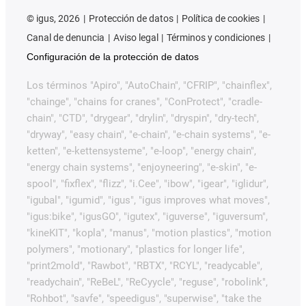
©
igus, 2026
Protección de datos
Política de cookies
Canal de denuncia
Aviso legal
Términos y condiciones
Configuración de la protección de datos
Los términos "Apiro", "AutoChain", "CFRIP", "chainflex",
"chainge", "chains for cranes", "ConProtect", "cradle-
chain", "CTD", "drygear", "drylin", "dryspin", "dry-tech",
"dryway", "easy chain", "e-chain", "e-chain systems", "e-
ketten", "e-kettensysteme", "e-loop", "energy chain",
"energy chain systems", "enjoyneering", "e-skin", "e-
spool", "fixflex", "flizz", "i.Cee", "ibow", "igear", "iglidur",
"igubal", "igumid", "igus", "igus improves what moves",
"igus:bike", "igusGO", "igutex", "iguverse", "iguversum",
"kineKIT", "kopla", "manus", "motion plastics", "motion
polymers", "motionary", "plastics for longer life",
"print2mold", "Rawbot", "RBTX", "RCYL", "readycable",
"readychain", "ReBeL", "ReCyycle", "reguse", "robolink",
"Rohbot", "savfe", "speedigus", "superwise", "take the