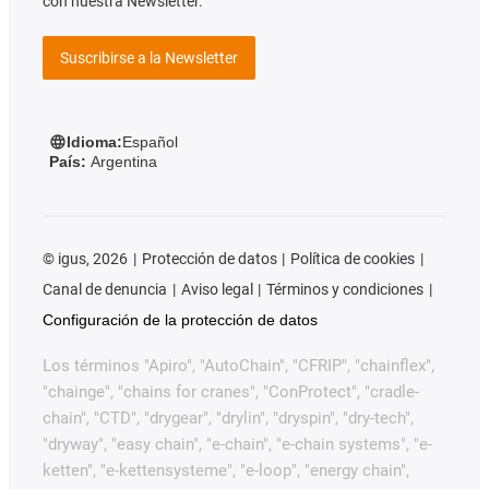
con nuestra Newsletter.
Suscribirse a la Newsletter
Idioma:
Español
País:
Argentina
©
igus, 2026
Protección de datos
Política de cookies
Canal de denuncia
Aviso legal
Términos y condiciones
Configuración de la protección de datos
Los términos "Apiro", "AutoChain", "CFRIP", "chainflex",
"chainge", "chains for cranes", "ConProtect", "cradle-
chain", "CTD", "drygear", "drylin", "dryspin", "dry-tech",
"dryway", "easy chain", "e-chain", "e-chain systems", "e-
ketten", "e-kettensysteme", "e-loop", "energy chain",