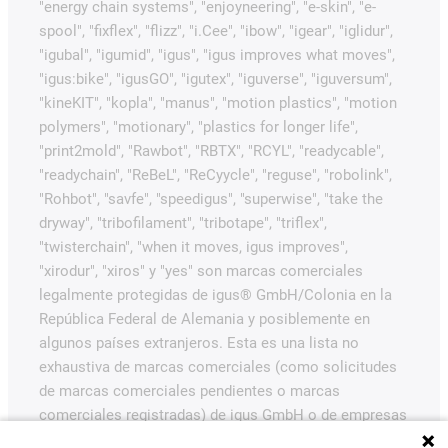
"energy chain systems", "enjoyneering", "e-skin", "e-
spool", "fixflex", "flizz", "i.Cee", "ibow", "igear", "iglidur",
"igubal", "igumid", "igus", "igus improves what moves",
"igus:bike", "igusGO", "igutex", "iguverse", "iguversum",
"kineKIT", "kopla", "manus", "motion plastics", "motion
polymers", "motionary", "plastics for longer life",
"print2mold", "Rawbot", "RBTX", "RCYL", "readycable",
"readychain", "ReBeL", "ReCyycle", "reguse", "robolink",
"Rohbot", "savfe", "speedigus", "superwise", "take the
dryway", "tribofilament", "tribotape", "triflex",
"twisterchain", "when it moves, igus improves",
"xirodur", "xiros" y "yes" son marcas comerciales
legalmente protegidas de igus® GmbH/Colonia en la
República Federal de Alemania y posiblemente en
algunos países extranjeros. Esta es una lista no
exhaustiva de marcas comerciales (como solicitudes
de marcas comerciales pendientes o marcas
comerciales registradas) de igus GmbH o de empresas
afiliadas a igus en Alemania, la Unión Europea, EE.UU.