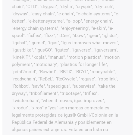
chain", "CTD", "drygear", "drylin", "dryspin", "dry-tech",
"dryway", "easy chain", "e-chain", "e-chain systems", "e-
ketten", "e-kettensysteme", "e-loop", "energy chain",
"energy chain systems", "enjoyneering", "e-skin", "e-
spool", "fixflex", "flizz", "i.Cee", "ibow", "igear", "iglidur",
"igubal", "igumid", "igus", "igus improves what moves",
"igus:bike", "igusGO", "igutex", "iguverse", "iguversum",
"kineKIT", "kopla", "manus", "motion plastics", "motion
polymers", "motionary", "plastics for longer life",
"print2mold", "Rawbot", "RBTX", "RCYL", "readycable",
"readychain", "ReBeL", "ReCyycle", "reguse", "robolink",
"Rohbot", "savfe", "speedigus", "superwise", "take the
dryway", "tribofilament", "tribotape", "triflex",
"twisterchain", "when it moves, igus improves",
"xirodur", "xiros" y "yes" son marcas comerciales
legalmente protegidas de igus® GmbH/Colonia en la
República Federal de Alemania y posiblemente en
algunos países extranjeros. Esta es una lista no