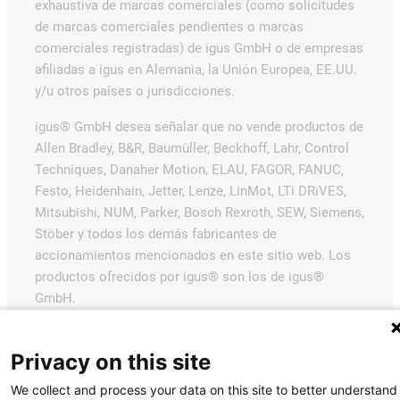
exhaustiva de marcas comerciales (como solicitudes
de marcas comerciales pendientes o marcas
comerciales registradas) de igus GmbH o de empresas
afiliadas a igus en Alemania, la Unión Europea, EE.UU.
y/u otros países o jurisdicciones.
igus® GmbH desea señalar que no vende productos de
Allen Bradley, B&R, Baumüller, Beckhoff, Lahr, Control
Techniques, Danaher Motion, ELAU, FAGOR, FANUC,
Festo, Heidenhain, Jetter, Lenze, LinMot, LTi DRiVES,
Mitsubishi, NUM, Parker, Bosch Rexroth, SEW, Siemens,
Stöber y todos los demás fabricantes de
accionamientos mencionados en este sitio web. Los
productos ofrecidos por igus® son los de igus®
GmbH.
Privacy on this site
We collect and process your data on this site to better understand