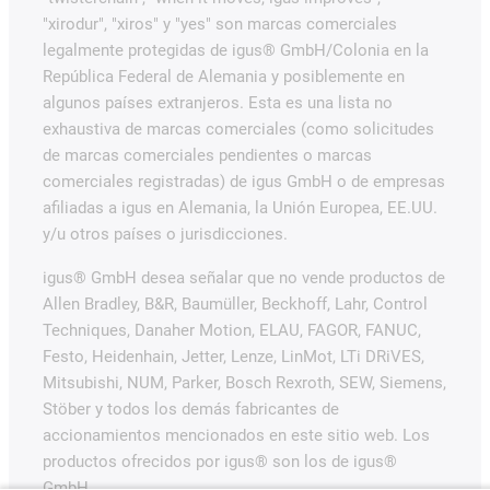
"xirodur", "xiros" y "yes" son marcas comerciales
legalmente protegidas de igus® GmbH/Colonia en la
República Federal de Alemania y posiblemente en
algunos países extranjeros. Esta es una lista no
exhaustiva de marcas comerciales (como solicitudes
de marcas comerciales pendientes o marcas
comerciales registradas) de igus GmbH o de empresas
afiliadas a igus en Alemania, la Unión Europea, EE.UU.
y/u otros países o jurisdicciones.
igus® GmbH desea señalar que no vende productos de
Allen Bradley, B&R, Baumüller, Beckhoff, Lahr, Control
Techniques, Danaher Motion, ELAU, FAGOR, FANUC,
Festo, Heidenhain, Jetter, Lenze, LinMot, LTi DRiVES,
Mitsubishi, NUM, Parker, Bosch Rexroth, SEW, Siemens,
Stöber y todos los demás fabricantes de
accionamientos mencionados en este sitio web. Los
productos ofrecidos por igus® son los de igus®
GmbH.