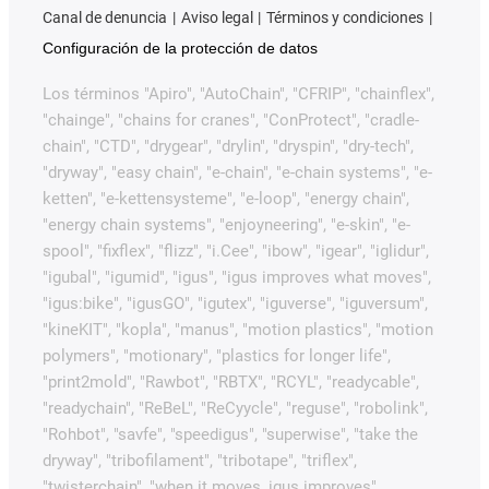
Canal de denuncia
Aviso legal
Términos y condiciones
Configuración de la protección de datos
Los términos "Apiro", "AutoChain", "CFRIP", "chainflex",
"chainge", "chains for cranes", "ConProtect", "cradle-
chain", "CTD", "drygear", "drylin", "dryspin", "dry-tech",
"dryway", "easy chain", "e-chain", "e-chain systems", "e-
ketten", "e-kettensysteme", "e-loop", "energy chain",
"energy chain systems", "enjoyneering", "e-skin", "e-
spool", "fixflex", "flizz", "i.Cee", "ibow", "igear", "iglidur",
"igubal", "igumid", "igus", "igus improves what moves",
"igus:bike", "igusGO", "igutex", "iguverse", "iguversum",
"kineKIT", "kopla", "manus", "motion plastics", "motion
polymers", "motionary", "plastics for longer life",
"print2mold", "Rawbot", "RBTX", "RCYL", "readycable",
"readychain", "ReBeL", "ReCyycle", "reguse", "robolink",
"Rohbot", "savfe", "speedigus", "superwise", "take the
dryway", "tribofilament", "tribotape", "triflex",
"twisterchain", "when it moves, igus improves",