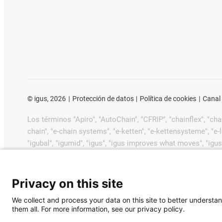
©
igus, 2026
Protección de datos
Política de cookies
Canal
Los términos "Apiro", "AutoChain", "CFRIP", "chainflex", "chain
chain", "e-chain systems", "e-ketten", "e-kettensysteme", "e-loo
"igubal", "igumid", "igus", "igus improves what moves", "igus
"plastics for longer life", "print2mold", "Rawbot", "RBTX", "R
dryway", "tribofilament", "tribotape", "triflex", "twistercha
GmbH/Colonia en la República Federal de Alemania y posib
Privacy on this site
comerciales pendientes o marcas comerciales registradas) 
We collect and process your data on this site to better understan
them all. For more information, see our privacy policy.
igus® GmbH desea señalar que no vende productos de Allen