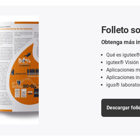
Folleto s
Obtenga más in
Qué es igutex®
igutex® Visión
Aplicaciones m
Aplicaciones in
igus® laborato
Descargar foll