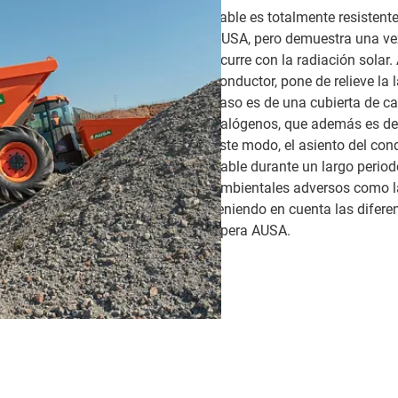
cable es totalmente resistente
AUSA, pero demuestra una vez
ocurre con la radiación solar.
conductor, pone de relieve la 
caso es de una cubierta de c
halógenos, que además es de 
este modo, el asiento del co
fiable durante un largo perio
ambientales adversos como la o
teniendo en cuenta las difere
opera AUSA.