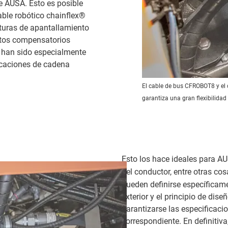
e AUSA. Esto es posible
able robótico chainflex®
cturas de apantallamiento
ntos compensatorios
í han sido especialmente
icaciones de cadena
El cable de bus CFROBOT8 y el 
garantiza una gran flexibilidad
Esto los hace ideales para AUS
del conductor, entre otras co
pueden definirse específicame
exterior y el principio de dis
garantizarse las especificacio
correspondiente. En definitiva