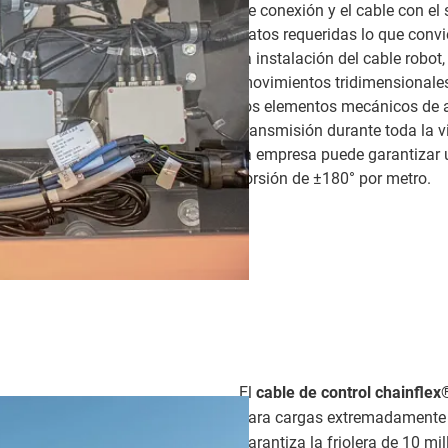
de conexión y el cable con el
datos requeridas lo que convi
la instalación del cable rob
movimientos tridimensionales.
los elementos mecánicos de 
transmisión durante toda la v
la empresa puede garantizar 
torsión de ±180° por metro.
El
cable de control chainflex
para cargas extremadamente a
garantiza la friolera de 10 mi