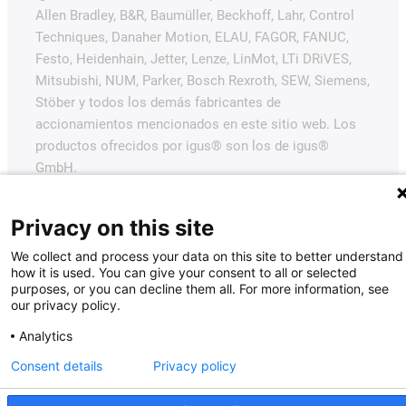
Allen Bradley, B&R, Baumüller, Beckhoff, Lahr, Control
Techniques, Danaher Motion, ELAU, FAGOR, FANUC,
Festo, Heidenhain, Jetter, Lenze, LinMot, LTi DRiVES,
Mitsubishi, NUM, Parker, Bosch Rexroth, SEW, Siemens,
Stöber y todos los demás fabricantes de
accionamientos mencionados en este sitio web. Los
productos ofrecidos por igus® son los de igus®
GmbH.
Privacy on this site
We collect and process your data on this site to better understand
how it is used. You can give your consent to all or selected
purposes, or you can decline them all. For more information, see
our privacy policy.
Analytics
Consent details
Privacy policy