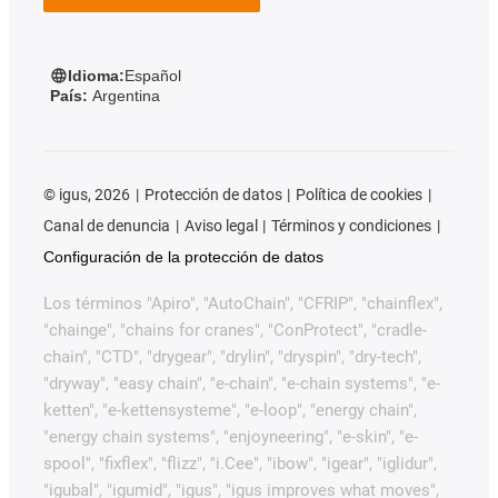
Idioma:
Español
País:
Argentina
©
igus, 2026
Protección de datos
Política de cookies
Canal de denuncia
Aviso legal
Términos y condiciones
Configuración de la protección de datos
Los términos "Apiro", "AutoChain", "CFRIP", "chainflex",
"chainge", "chains for cranes", "ConProtect", "cradle-
chain", "CTD", "drygear", "drylin", "dryspin", "dry-tech",
"dryway", "easy chain", "e-chain", "e-chain systems", "e-
ketten", "e-kettensysteme", "e-loop", "energy chain",
"energy chain systems", "enjoyneering", "e-skin", "e-
spool", "fixflex", "flizz", "i.Cee", "ibow", "igear", "iglidur",
"igubal", "igumid", "igus", "igus improves what moves",