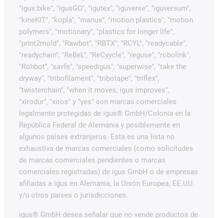
"igus:bike", "igusGO", "igutex", "iguverse", "iguversum",
"kineKIT", "kopla", "manus", "motion plastics", "motion
polymers", "motionary", "plastics for longer life",
"print2mold", "Rawbot", "RBTX", "RCYL", "readycable",
"readychain", "ReBeL", "ReCyycle", "reguse", "robolink",
"Rohbot", "savfe", "speedigus", "superwise", "take the
dryway", "tribofilament", "tribotape", "triflex",
"twisterchain", "when it moves, igus improves",
"xirodur", "xiros" y "yes" son marcas comerciales
legalmente protegidas de igus® GmbH/Colonia en la
República Federal de Alemania y posiblemente en
algunos países extranjeros. Esta es una lista no
exhaustiva de marcas comerciales (como solicitudes
de marcas comerciales pendientes o marcas
comerciales registradas) de igus GmbH o de empresas
afiliadas a igus en Alemania, la Unión Europea, EE.UU.
y/u otros países o jurisdicciones.
igus® GmbH desea señalar que no vende productos de