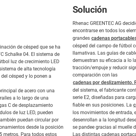
Solución
Rhenac GREENTEC AG decidió 
encontrarse en todos los ele
grandes
cadenas portacables 
césped del campo de fútbol co
inación de césped que se ha
llamativas. Las guías de cabl
C Schalke 04. El sistema de
demuestran su eficacia a lo l
tbol luz de crecimiento LED
tracción/empuje y reducir sig
 sistema de alta tecnología
comparación con las
 del césped y lo ponen a
cadenas por deslizamiento. 
del sistema, el fabricante co
principal de acero con una
serie E2, diseñadas para car
aíles a lo largo de una
fiable en sus posiciones. La
c
igas C de desplazamiento
ódulos de luz LED, pueden
los movimientos de entrada, e
también puedan circular por
desenrollan a la longitud de
lonamientos desde la posición
se pandee gracias al muelle d
65 metros. Para todos estos
Las distintas cadenas portac