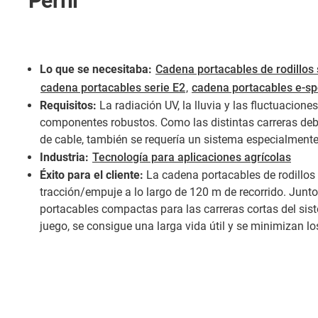
Perfil
Lo que se necesitaba:
Cadena portacables de rodillos 
cadena portacables serie E2
,
cadena portacables e-s
Requisitos:
La radiación UV, la lluvia y las fluctuacion
componentes robustos. Como las distintas carreras de
de cable, también se requería un sistema especialmente 
Industria:
Tecnología para aplicaciones agrícolas
Éxito para el cliente:
La cadena portacables de rodillos
tracción/empuje a lo largo de 120 m de recorrido. Junt
portacables compactas para las carreras cortas del sis
juego, se consigue una larga vida útil y se minimizan l