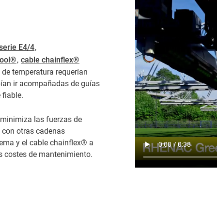
serie E4/4
,
pool®
,
cable chainflex®
es de temperatura requerían
bían ir acompañadas de guías
fiable.
 minimiza las fuerzas de
o con otras cadenas
tema y el cable chainflex® a
os costes de mantenimiento.