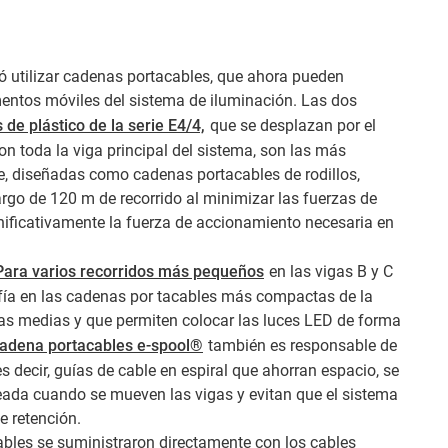
utilizar cadenas portacables, que ahora pueden
mentos móviles del sistema de iluminación. Las dos
de plástico de la serie E4/4,
que se desplazan por el
n toda la viga principal del sistema, son las más
e, diseñadas como cadenas portacables de rodillos,
argo de 120 m de recorrido al minimizar las fuerzas de
nificativamente la fuerza de accionamiento necesaria en
Para varios recorridos más pequeños
en las vigas B y C
nfía en las cadenas por tacables más compactas de la
gas medias y que permiten colocar las luces LED de forma
adena portacables e-spool®
también es responsable de
s decir, guías de cable en espiral que ahorran espacio, se
seada cuando se mueven las vigas y evitan que el sistema
e retención.
ables se suministraron directamente con los cables