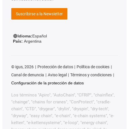
Suscribirse a la Newsletter
Idioma:
Español
País:
Argentina
©
igus, 2026
Protección de datos
Política de cookies
Canal de denuncia
Aviso legal
Términos y condiciones
Configuración de la protección de datos
Los términos "Apiro", "AutoChain", "CFRIP", "chainflex",
"chainge", "chains for cranes", "ConProtect", "cradle-
chain", "CTD", "drygear", "drylin", "dryspin", "dry-tech",
"dryway", "easy chain", "e-chain", "e-chain systems", "e-
ketten", "e-kettensysteme", "e-loop", "energy chain",