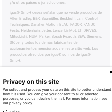
y/u otros países o jurisdicciones.
igus® GmbH desea señalar que no vende productos de
Allen Bradley, B&R, Baumüller, Beckhoff, Lahr, Control
Techniques, Danaher Motion, ELAU, FAGOR, FANUC,
Festo, Heidenhain, Jetter, Lenze, LinMot, LTi DRiVES,
Mitsubishi, NUM, Parker, Bosch Rexroth, SEW, Siemens,
Stöber y todos los demás fabricantes de
accionamientos mencionados en este sitio web. Los
productos ofrecidos por igus® son los de igus®
GmbH.
Privacy on this site
We collect and process your data on this site to better understand
how it is used. You can give your consent to all or selected
purposes, or you can decline them all. For more information, see
our privacy policy.
Analytics