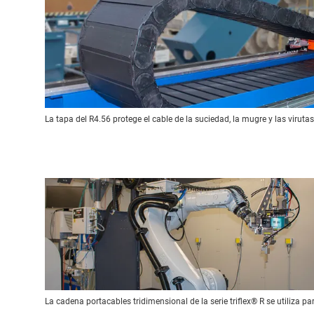
La tapa del R4.56 protege el cable de la suciedad, la mugre y las virutas
La cadena portacables tridimensional de la serie triflex® R se utiliza pa