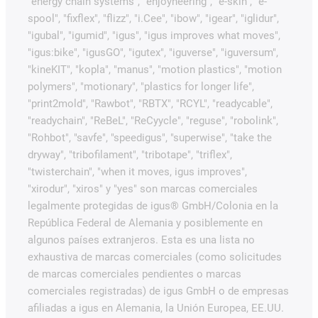
"energy chain systems", "enjoyneering", "e-skin", "e-
spool", "fixflex", "flizz", "i.Cee", "ibow", "igear", "iglidur",
"igubal", "igumid", "igus", "igus improves what moves",
"igus:bike", "igusGO", "igutex", "iguverse", "iguversum",
"kineKIT", "kopla", "manus", "motion plastics", "motion
polymers", "motionary", "plastics for longer life",
"print2mold", "Rawbot", "RBTX", "RCYL", "readycable",
"readychain", "ReBeL", "ReCyycle", "reguse", "robolink",
"Rohbot", "savfe", "speedigus", "superwise", "take the
dryway", "tribofilament", "tribotape", "triflex",
"twisterchain", "when it moves, igus improves",
"xirodur", "xiros" y "yes" son marcas comerciales
legalmente protegidas de igus® GmbH/Colonia en la
República Federal de Alemania y posiblemente en
algunos países extranjeros. Esta es una lista no
exhaustiva de marcas comerciales (como solicitudes
de marcas comerciales pendientes o marcas
comerciales registradas) de igus GmbH o de empresas
afiliadas a igus en Alemania, la Unión Europea, EE.UU.