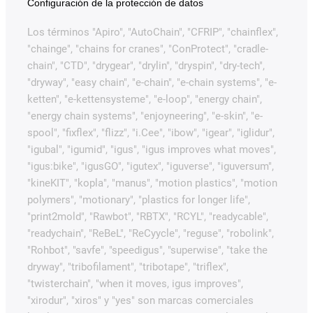
Configuración de la protección de datos
Los términos "Apiro", "AutoChain", "CFRIP", "chainflex",
"chainge", "chains for cranes", "ConProtect", "cradle-
chain", "CTD", "drygear", "drylin", "dryspin", "dry-tech",
"dryway", "easy chain", "e-chain", "e-chain systems", "e-
ketten", "e-kettensysteme", "e-loop", "energy chain",
"energy chain systems", "enjoyneering", "e-skin", "e-
spool", "fixflex", "flizz", "i.Cee", "ibow", "igear", "iglidur",
"igubal", "igumid", "igus", "igus improves what moves",
"igus:bike", "igusGO", "igutex", "iguverse", "iguversum",
"kineKIT", "kopla", "manus", "motion plastics", "motion
polymers", "motionary", "plastics for longer life",
"print2mold", "Rawbot", "RBTX", "RCYL", "readycable",
"readychain", "ReBeL", "ReCyycle", "reguse", "robolink",
"Rohbot", "savfe", "speedigus", "superwise", "take the
dryway", "tribofilament", "tribotape", "triflex",
"twisterchain", "when it moves, igus improves",
"xirodur", "xiros" y "yes" son marcas comerciales