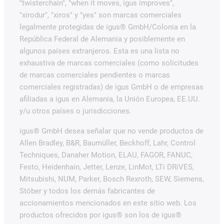
"twisterchain", "when it moves, igus improves",
"xirodur", "xiros" y "yes" son marcas comerciales
legalmente protegidas de igus® GmbH/Colonia en la
República Federal de Alemania y posiblemente en
algunos países extranjeros. Esta es una lista no
exhaustiva de marcas comerciales (como solicitudes
de marcas comerciales pendientes o marcas
comerciales registradas) de igus GmbH o de empresas
afiliadas a igus en Alemania, la Unión Europea, EE.UU.
y/u otros países o jurisdicciones.
igus® GmbH desea señalar que no vende productos de
Allen Bradley, B&R, Baumüller, Beckhoff, Lahr, Control
Techniques, Danaher Motion, ELAU, FAGOR, FANUC,
Festo, Heidenhain, Jetter, Lenze, LinMot, LTi DRiVES,
Mitsubishi, NUM, Parker, Bosch Rexroth, SEW, Siemens,
Stöber y todos los demás fabricantes de
accionamientos mencionados en este sitio web. Los
productos ofrecidos por igus® son los de igus®