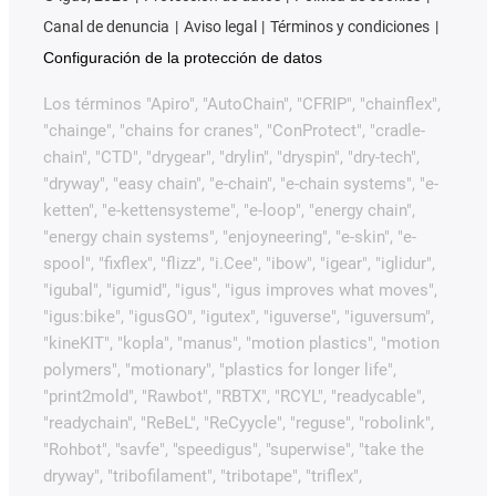
Canal de denuncia
Aviso legal
Términos y condiciones
Configuración de la protección de datos
Los términos "Apiro", "AutoChain", "CFRIP", "chainflex",
"chainge", "chains for cranes", "ConProtect", "cradle-
chain", "CTD", "drygear", "drylin", "dryspin", "dry-tech",
"dryway", "easy chain", "e-chain", "e-chain systems", "e-
ketten", "e-kettensysteme", "e-loop", "energy chain",
"energy chain systems", "enjoyneering", "e-skin", "e-
spool", "fixflex", "flizz", "i.Cee", "ibow", "igear", "iglidur",
"igubal", "igumid", "igus", "igus improves what moves",
"igus:bike", "igusGO", "igutex", "iguverse", "iguversum",
"kineKIT", "kopla", "manus", "motion plastics", "motion
polymers", "motionary", "plastics for longer life",
"print2mold", "Rawbot", "RBTX", "RCYL", "readycable",
"readychain", "ReBeL", "ReCyycle", "reguse", "robolink",
"Rohbot", "savfe", "speedigus", "superwise", "take the
dryway", "tribofilament", "tribotape", "triflex",