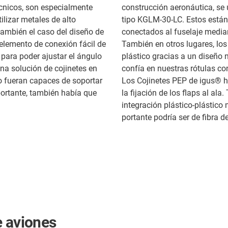
écnicos, son especialmente
construcción aeronáutica, se
ilizar metales de alto
tipo KGLM-30-LC. Estos están
también el caso del diseño de
conectados al fuselaje media
 elemento de conexión fácil de
También en otros lugares, los
para poder ajustar el ángulo
plástico gracias a un diseño 
una solución de cojinetes en
confía en nuestras rótulas c
lo fueran capaces de soportar
Los Cojinetes PEP de igus® 
ortante, también había que
la fijación de los flaps al al
integración plástico-plástico
portante podría ser de fibra 
e aviones