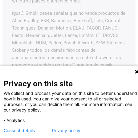
y/u otros países o jurisdicciones.
igus® GmbH desea señalar que no vende productos de
Allen Bradley, B&R, Baumüller, Beckhoff, Lahr, Control
Techniques, Danaher Motion, ELAU, FAGOR, FANUC,
Festo, Heidenhain, Jetter, Lenze, LinMot, LTi DRiVES,
Mitsubishi, NUM, Parker, Bosch Rexroth, SEW, Siemens,
Stöber y todos los demás fabricantes de
accionamientos mencionados en este sitio web. Los
productos ofrecidos por igus® son los de igus®
GmbH.
Privacy on this site
We collect and process your data on this site to better understand
how it is used. You can give your consent to all or selected
purposes, or you can decline them all. For more information, see
our privacy policy.
Analytics
Consent details
Privacy policy