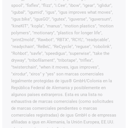
spool", "fixflex", "flizz", "i.Cee", "ibow", "igear", "iglidur",
"igubal", "igumid", "igus", "igus improves what moves",
"igus:bike", "igusGO", "igutex", "iguverse", "iguversum",
"kineKIT", "kopla", "manus", "motion plastics", "motion
polymers", "motionary", "plastics for longer life",
"print2mold", "Rawbot", "RBTX", "RCYL", "readycable",
"readychain", "ReBeL", "ReCyycle", "reguse", "robolink",
"Rohbot", "savfe", "speedigus", "superwise", "take the
dryway", "tribofilament", "tribotape", "triflex",
"twisterchain", "when it moves, igus improves",
"xirodur", "xiros" y "yes" son marcas comerciales
legalmente protegidas de igus® GmbH/Colonia en la
República Federal de Alemania y posiblemente en
algunos países extranjeros. Esta es una lista no
exhaustiva de marcas comerciales (como solicitudes
de marcas comerciales pendientes o marcas
comerciales registradas) de igus GmbH o de empresas
afiliadas a igus en Alemania, la Unión Europea, EE.UU.