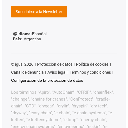
Suscribirse a la Newsletter
Idioma:
Español
País:
Argentina
©
igus, 2026
Protección de datos
Política de cookies
Canal de denuncia
Aviso legal
Términos y condiciones
Configuración de la protección de datos
Los términos "Apiro", "AutoChain", "CFRIP", "chainflex",
"chainge", "chains for cranes", "ConProtect", "cradle-
chain", "CTD", "drygear", "drylin", "dryspin", "dry-tech",
"dryway", "easy chain", "e-chain", "e-chain systems", "e-
ketten", "e-kettensysteme", "e-loop", "energy chain",
"energy chain systems", "enjoyneering", "e-skin", "e-