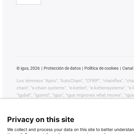
©
igus, 2026
Protección de datos
Política de cookies
Canal
Los términos "Apiro", "AutoChain", "CFRIP", "chainflex", "chain
chain", "e-chain systems", "e-ketten", "e-kettensysteme", "e-loo
"igubal", "igumid", "igus", "igus improves what moves", "igus
"plastics for longer life", "print2mold", "Rawbot", "RBTX", "R
dryway", "tribofilament", "tribotape", "triflex", "twistercha
GmbH/Colonia en la República Federal de Alemania y posib
Privacy on this site
comerciales pendientes o marcas comerciales registradas) 
We collect and process your data on this site to better understan