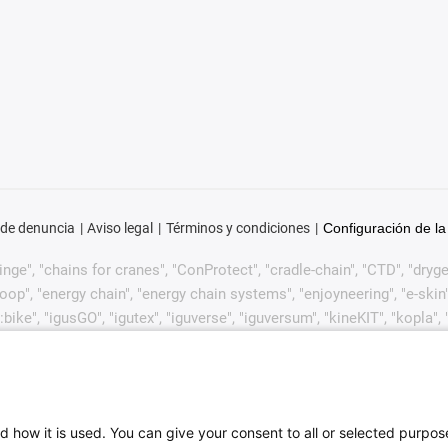
 de denuncia
Aviso legal
Términos y condiciones
Configuración de la
ge", "chains for cranes", "ConProtect", "cradle-chain", "CTD", "drygear"
p", "energy chain", "energy chain systems", "enjoyneering", "e-skin", "e-s
:bike", "igusGO", "igutex", "iguverse", "iguversum", "kineKIT", "kopla
CYL", "readycable", "readychain", "ReBeL", "ReCyycle", "reguse", "robol
in", "when it moves, igus improves", "xirodur", "xiros" y "yes" son m
lemente en algunos países extranjeros. Esta es una lista no exha
de igus GmbH o de empresas afiliadas a igus en Alemania, la Unión
d how it is used. You can give your consent to all or selected purpos