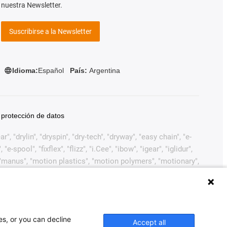
nuestra Newsletter.
Suscribirse a la Newsletter
Idioma:
Español
País:
Argentina
 protección de datos
, "drylin", "dryspin", "dry-tech", "dryway", "easy chain", "e-
pool", "fixflex", "flizz", "i.Cee", "ibow", "igear", "iglidur",
", "manus", "motion plastics", "motion polymers", "motionary",
ink", "Rohbot", "savfe", "speedigus", "superwise", "take the
arcas comerciales legalmente protegidas de igus®
ustiva de marcas comerciales (como solicitudes de marcas
 Europea, EE.UU. y/u otros países o jurisdicciones.
es, or you can decline
Accept all