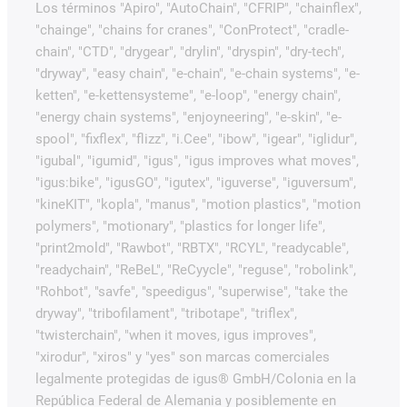
Los términos "Apiro", "AutoChain", "CFRIP", "chainflex",
"chainge", "chains for cranes", "ConProtect", "cradle-
chain", "CTD", "drygear", "drylin", "dryspin", "dry-tech",
"dryway", "easy chain", "e-chain", "e-chain systems", "e-
ketten", "e-kettensysteme", "e-loop", "energy chain",
"energy chain systems", "enjoyneering", "e-skin", "e-
spool", "fixflex", "flizz", "i.Cee", "ibow", "igear", "iglidur",
"igubal", "igumid", "igus", "igus improves what moves",
"igus:bike", "igusGO", "igutex", "iguverse", "iguversum",
"kineKIT", "kopla", "manus", "motion plastics", "motion
polymers", "motionary", "plastics for longer life",
"print2mold", "Rawbot", "RBTX", "RCYL", "readycable",
"readychain", "ReBeL", "ReCyycle", "reguse", "robolink",
"Rohbot", "savfe", "speedigus", "superwise", "take the
dryway", "tribofilament", "tribotape", "triflex",
"twisterchain", "when it moves, igus improves",
"xirodur", "xiros" y "yes" son marcas comerciales
legalmente protegidas de igus® GmbH/Colonia en la
República Federal de Alemania y posiblemente en