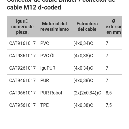
cable M12 d-coded
igus®
Ø
Material del
Estructura
número de
exterior
c
revestimiento
del cable
pieza.
en mm
CAT9161017
PVC
(4x0,34)C
7
1
CAT9361017
PVC ÖL
(4x0,38)C
7
1
CAT9261017
iguPUR
(4x0,34)C
7
1
CAT9461017
PUR
(4x0,38)C
7
1
CAT9661017
PUR Robot
(2x(2x0,34))C
8,5
1
CAT9561017
TPE
(4x0,38)C
7,5
1