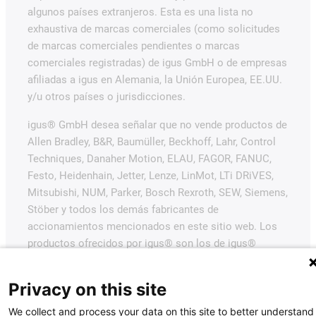
algunos países extranjeros. Esta es una lista no
exhaustiva de marcas comerciales (como solicitudes
de marcas comerciales pendientes o marcas
comerciales registradas) de igus GmbH o de empresas
afiliadas a igus en Alemania, la Unión Europea, EE.UU.
y/u otros países o jurisdicciones.
igus® GmbH desea señalar que no vende productos de
Allen Bradley, B&R, Baumüller, Beckhoff, Lahr, Control
Techniques, Danaher Motion, ELAU, FAGOR, FANUC,
Festo, Heidenhain, Jetter, Lenze, LinMot, LTi DRiVES,
Mitsubishi, NUM, Parker, Bosch Rexroth, SEW, Siemens,
Stöber y todos los demás fabricantes de
accionamientos mencionados en este sitio web. Los
productos ofrecidos por igus® son los de igus®
GmbH.
Privacy on this site
We collect and process your data on this site to better understand