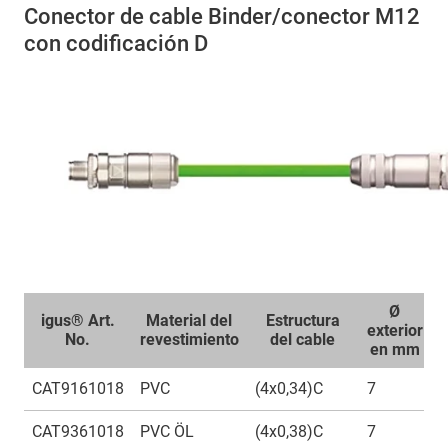
Conector de cable Binder/conector M12
con codificación D
Ø
igus® Art.
Material del
Estructura
exterior
c
No.
revestimiento
del cable
en mm
CAT9161018
PVC
(4x0,34)C
7
1
CAT9361018
PVC ÖL
(4x0,38)C
7
1