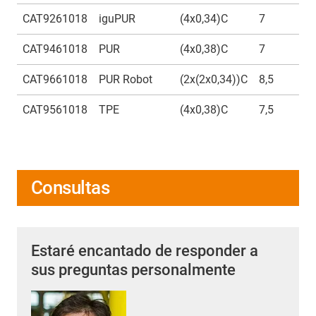
CAT9261018
iguPUR
(4x0,34)C
7
1
CAT9461018
PUR
(4x0,38)C
7
1
CAT9661018
PUR Robot
(2x(2x0,34))C
8,5
1
CAT9561018
TPE
(4x0,38)C
7,5
1
Consultas
Estaré encantado de responder a
sus preguntas personalmente