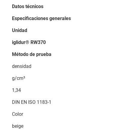
Datos técnicos
Especificaciones generales
Unidad
iglidur® RW370
Método de prueba
densidad
g/cm³
1,34
DIN EN ISO 1183-1
Color
beige