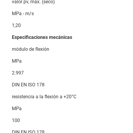
valor pv, máx. (seco)
MPa - m/s
1,20
Especificaciones mecánicas
módulo de flexión
MPa
2.997
DIN EN ISO 178
resistencia a la flexión a +20°C
MPa
100
DIN EN ISO 178