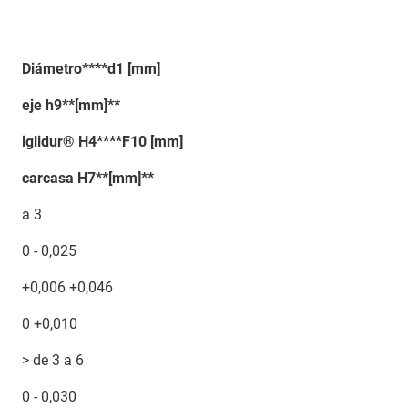
Diámetro****d1 [mm]
eje h9**[mm]**
iglidur® H4****F10 [mm]
carcasa H7**[mm]**
a 3
0 - 0,025
+0,006 +0,046
0 +0,010
> de 3 a 6
0 - 0,030