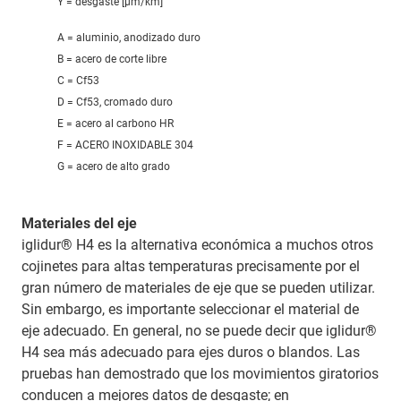
Y = desgaste [μm/km]
A = aluminio, anodizado duro
B = acero de corte libre
C = Cf53
D = Cf53, cromado duro
E = acero al carbono HR
F = ACERO INOXIDABLE 304
G = acero de alto grado
Materiales del eje
iglidur® H4 es la alternativa económica a muchos otros
cojinetes para altas temperaturas precisamente por el
gran número de materiales de eje que se pueden utilizar.
Sin embargo, es importante seleccionar el material de
eje adecuado. En general, no se puede decir que iglidur®
H4 sea más adecuado para ejes duros o blandos. Las
pruebas han demostrado que los movimientos giratorios
conducen a mejores datos de desgaste; en