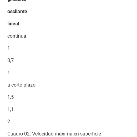
oscilante
lineal
continua
1
0,7
1
a corto plazo
1,5
1,1
2
Cuadro 02: Velocidad máxima en superficie