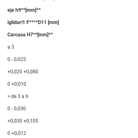
eje h9**[mm]**
iglidur® F****D11 [mm]
Carcasa H7**[mm]**
a 3
0 - 0,025
+0,020 +0,080
0 +0,010
> de 3 a 6
0 - 0,030
+0,030 +0,105
0 +0,012