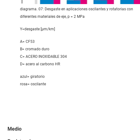
diagrama. 07: Desgaste en aplicaciones oscilantes y rotatorias con
diferentes materiales de eje, p = 2 MPa
Y=desgaste [μm/km]
A= CF53
B= cromado duro
C= ACERO INOXIDABLE 304
D= acero al carbono HR
azul= giratorio
rosa= oscilante
Medio