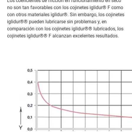
Los coeficientes de fricción en funcionamiento en seco
no son tan favorables con los cojinetes iglidur® F como
con otros materiales iglidur®. Sin embargo, los cojinetes
iglidur®® pueden lubricarse sin problemas y, en
comparación con los cojinetes iglidur®® lubricados, los
cojinetes iglidur®® F alcanzan excelentes resultados.