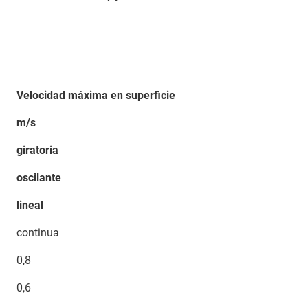
Velocidad máxima en superficie
m/s
giratoria
oscilante
lineal
continua
0,8
0,6