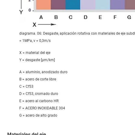
diagrama. 06: Desgaste, aplicación rotativa con materiales de eje subdl.
= 1MPa, v = 0,3m/s
X = material del eje
Y = desgaste [μm/km]
A = aluminio, anodizado duro
B = acero de corte libre
C = Cf53
D = Cf53, cromado duro
E = acero al carbono HR
F = ACERO INOXIDABLE 304
G = acero de alto grado
Materiales del eje