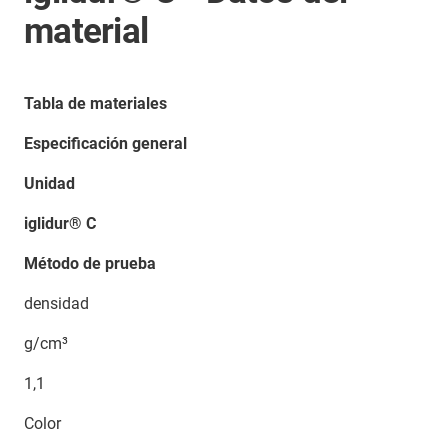
material
Tabla de materiales
Especificación general
Unidad
iglidur® C
Método de prueba
densidad
g/cm³
1,1
Color