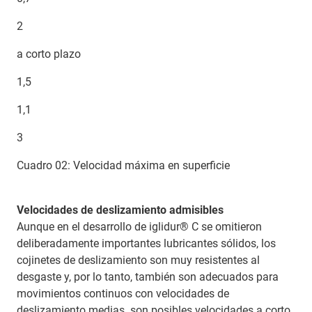
2
a corto plazo
1,5
1,1
3
Cuadro 02: Velocidad máxima en superficie
Velocidades de deslizamiento admisibles
Aunque en el desarrollo de iglidur® C se omitieron
deliberadamente importantes lubricantes sólidos, los
cojinetes de deslizamiento son muy resistentes al
desgaste y, por lo tanto, también son adecuados para
movimientos continuos con velocidades de
deslizamiento medias. son posibles velocidades a corto