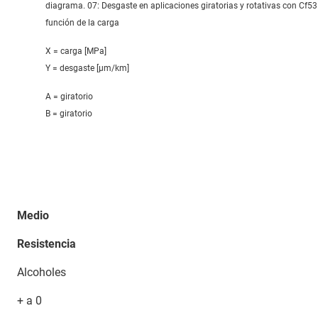
diagrama. 07: Desgaste en aplicaciones giratorias y rotativas con Cf53
función de la carga
X = carga [MPa]
Y = desgaste [μm/km]
A = giratorio
B = giratorio
Medio
Resistencia
Alcoholes
+ a 0