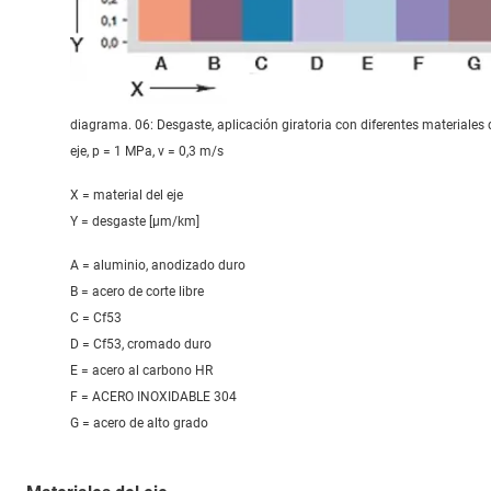
diagrama. 06: Desgaste, aplicación giratoria con diferentes materiales 
eje, p = 1 MPa, v = 0,3 m/s
X = material del eje
Y = desgaste [μm/km]
A = aluminio, anodizado duro
B = acero de corte libre
C = Cf53
D = Cf53, cromado duro
E = acero al carbono HR
F = ACERO INOXIDABLE 304
G = acero de alto grado