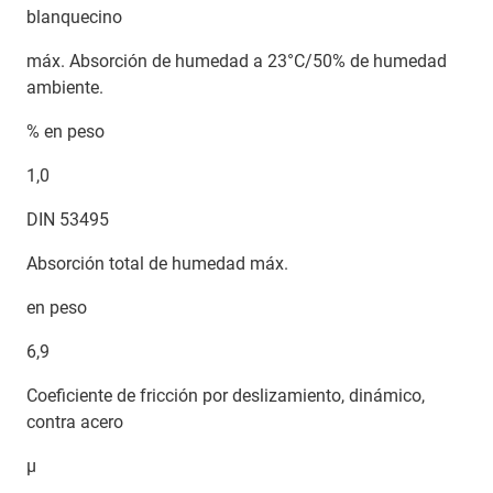
blanquecino
máx. Absorción de humedad a 23°C/50% de humedad
ambiente.
% en peso
1,0
DIN 53495
Absorción total de humedad máx.
en peso
6,9
Coeficiente de fricción por deslizamiento, dinámico,
contra acero
μ