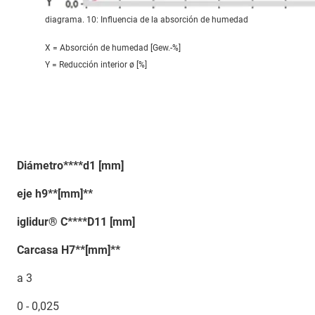
diagrama. 10: Influencia de la absorción de humedad
X = Absorción de humedad [Gew.-%]
Y = Reducción interior ø [%]
Diámetro****d1 [mm]
eje h9**[mm]**
iglidur® C****D11 [mm]
Carcasa H7**[mm]**
a 3
0 - 0,025