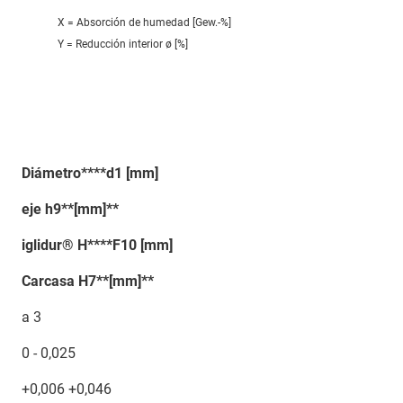
X = Absorción de humedad [Gew.-%]
Y = Reducción interior ø [%]
Diámetro****d1 [mm]
eje h9**[mm]**
iglidur® H****F10 [mm]
Carcasa H7**[mm]**
a 3
0 - 0,025
+0,006 +0,046