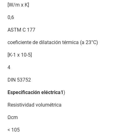
[W/m x K]
0,6
ASTM C 177
coeficiente de dilatación térmica (a 23°C)
[K-1 x 10-5]
4
DIN 53752
Especificación eléctrica1
)
Resistividad volumétrica
Ωcm
< 105