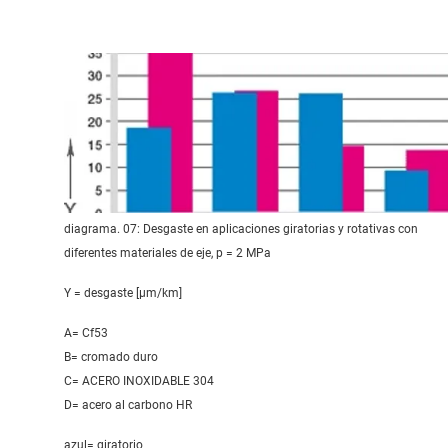
diagrama. 07: Desgaste en aplicaciones giratorias y rotativas con
diferentes materiales de eje, p = 2 MPa
Y = desgaste [μm/km]
A= Cf53
B= cromado duro
C= ACERO INOXIDABLE 304
D= acero al carbono HR
azul= giratorio