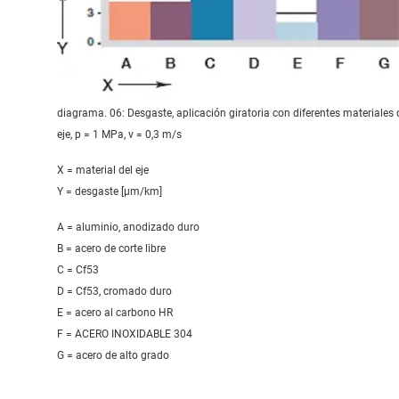
diagrama. 06: Desgaste, aplicación giratoria con diferentes materiales 
eje, p = 1 MPa, v = 0,3 m/s
X = material del eje
Y = desgaste [μm/km]
A = aluminio, anodizado duro
B = acero de corte libre
C = Cf53
D = Cf53, cromado duro
E = acero al carbono HR
F = ACERO INOXIDABLE 304
G = acero de alto grado