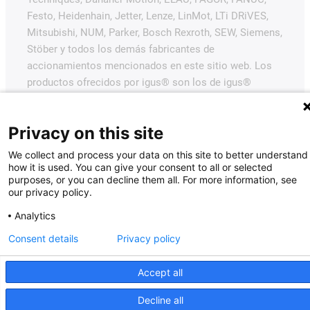
Festo, Heidenhain, Jetter, Lenze, LinMot, LTi DRiVES,
Mitsubishi, NUM, Parker, Bosch Rexroth, SEW, Siemens,
Stöber y todos los demás fabricantes de
accionamientos mencionados en este sitio web. Los
productos ofrecidos por igus® son los de igus®
GmbH.
Privacy on this site
We collect and process your data on this site to better understand
how it is used. You can give your consent to all or selected
purposes, or you can decline them all. For more information, see
our privacy policy.
Analytics
Consent details
Privacy policy
Accept all
Decline all