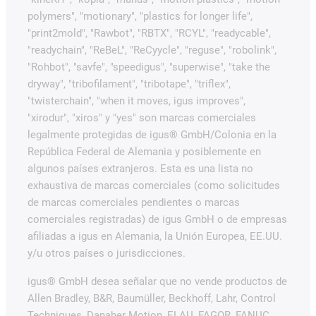
polymers", "motionary", "plastics for longer life",
"print2mold", "Rawbot", "RBTX", "RCYL", "readycable",
"readychain", "ReBeL", "ReCyycle", "reguse", "robolink",
"Rohbot", "savfe", "speedigus", "superwise", "take the
dryway", "tribofilament", "tribotape", "triflex",
"twisterchain", "when it moves, igus improves",
"xirodur", "xiros" y "yes" son marcas comerciales
legalmente protegidas de igus® GmbH/Colonia en la
República Federal de Alemania y posiblemente en
algunos países extranjeros. Esta es una lista no
exhaustiva de marcas comerciales (como solicitudes
de marcas comerciales pendientes o marcas
comerciales registradas) de igus GmbH o de empresas
afiliadas a igus en Alemania, la Unión Europea, EE.UU.
y/u otros países o jurisdicciones.
igus® GmbH desea señalar que no vende productos de
Allen Bradley, B&R, Baumüller, Beckhoff, Lahr, Control
Techniques, Danaher Motion, ELAU, FAGOR, FANUC,