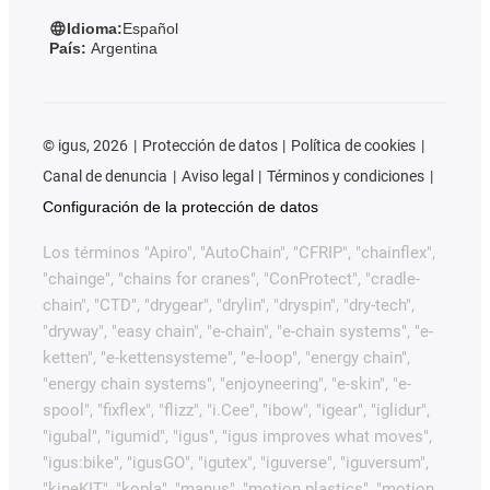
Idioma:
Español
País:
Argentina
©
igus, 2026
Protección de datos
Política de cookies
Canal de denuncia
Aviso legal
Términos y condiciones
Configuración de la protección de datos
Los términos "Apiro", "AutoChain", "CFRIP", "chainflex",
"chainge", "chains for cranes", "ConProtect", "cradle-
chain", "CTD", "drygear", "drylin", "dryspin", "dry-tech",
"dryway", "easy chain", "e-chain", "e-chain systems", "e-
ketten", "e-kettensysteme", "e-loop", "energy chain",
"energy chain systems", "enjoyneering", "e-skin", "e-
spool", "fixflex", "flizz", "i.Cee", "ibow", "igear", "iglidur",
"igubal", "igumid", "igus", "igus improves what moves",
"igus:bike", "igusGO", "igutex", "iguverse", "iguversum",
"kineKIT", "kopla", "manus", "motion plastics", "motion