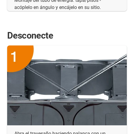
Montaje del tubo de energía: tapa/pisos -
acóplelo en ángulo y encájelo en su sitio.
Desconecte
Abra el travesaño haciendo palanca con un