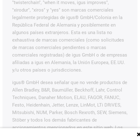
"twisterchain", "when it moves, igus improves",
"xirodur", "xiros" y "yes" son marcas comerciales
legalmente protegidas de igus® GmbH/Colonia en la
República Federal de Alemania y posiblemente en
algunos países extranjeros. Esta es una lista no
exhaustiva de marcas comerciales (como solicitudes
de marcas comerciales pendientes o marcas
comerciales registradas) de igus GmbH o de empresas
afiliadas a igus en Alemania, la Unión Europea, EE.UU.
y/u otros países o jurisdicciones.
igus® GmbH desea señalar que no vende productos de
Allen Bradley, B&R, Baumüller, Beckhoff, Lahr, Control
Techniques, Danaher Motion, ELAU, FAGOR, FANUC,
Festo, Heidenhain, Jetter, Lenze, LinMot, LTi DRiVES,
Mitsubishi, NUM, Parker, Bosch Rexroth, SEW, Siemens,
Stöber y todos los demás fabricantes de
accionamientos mencionados en este sitio web. Los
productos ofrecidos por igus® son los de igus®