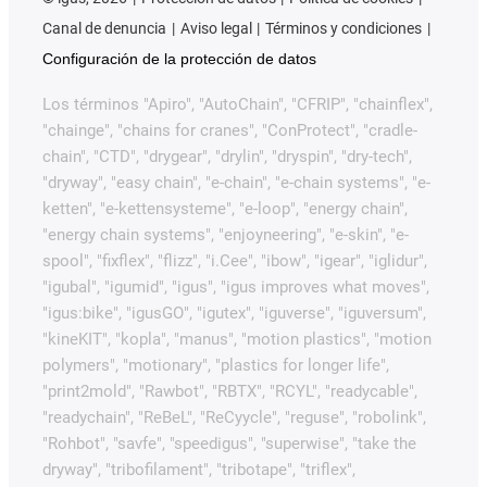
Canal de denuncia
Aviso legal
Términos y condiciones
Configuración de la protección de datos
Los términos "Apiro", "AutoChain", "CFRIP", "chainflex",
"chainge", "chains for cranes", "ConProtect", "cradle-
chain", "CTD", "drygear", "drylin", "dryspin", "dry-tech",
"dryway", "easy chain", "e-chain", "e-chain systems", "e-
ketten", "e-kettensysteme", "e-loop", "energy chain",
"energy chain systems", "enjoyneering", "e-skin", "e-
spool", "fixflex", "flizz", "i.Cee", "ibow", "igear", "iglidur",
"igubal", "igumid", "igus", "igus improves what moves",
"igus:bike", "igusGO", "igutex", "iguverse", "iguversum",
"kineKIT", "kopla", "manus", "motion plastics", "motion
polymers", "motionary", "plastics for longer life",
"print2mold", "Rawbot", "RBTX", "RCYL", "readycable",
"readychain", "ReBeL", "ReCyycle", "reguse", "robolink",
"Rohbot", "savfe", "speedigus", "superwise", "take the
dryway", "tribofilament", "tribotape", "triflex",