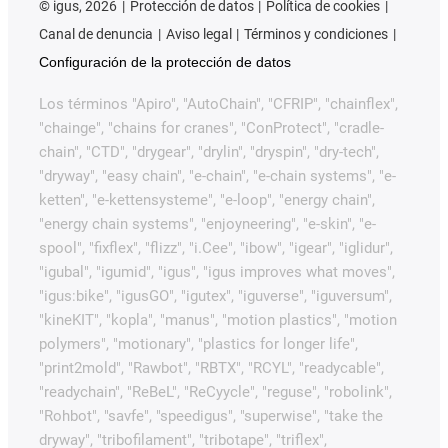
©
igus, 2026
Protección de datos
Política de cookies
Canal de denuncia
Aviso legal
Términos y condiciones
Configuración de la protección de datos
Los términos "Apiro", "AutoChain", "CFRIP", "chainflex",
"chainge", "chains for cranes", "ConProtect", "cradle-
chain", "CTD", "drygear", "drylin", "dryspin", "dry-tech",
"dryway", "easy chain", "e-chain", "e-chain systems", "e-
ketten", "e-kettensysteme", "e-loop", "energy chain",
"energy chain systems", "enjoyneering", "e-skin", "e-
spool", "fixflex", "flizz", "i.Cee", "ibow", "igear", "iglidur",
"igubal", "igumid", "igus", "igus improves what moves",
"igus:bike", "igusGO", "igutex", "iguverse", "iguversum",
"kineKIT", "kopla", "manus", "motion plastics", "motion
polymers", "motionary", "plastics for longer life",
"print2mold", "Rawbot", "RBTX", "RCYL", "readycable",
"readychain", "ReBeL", "ReCyycle", "reguse", "robolink",
"Rohbot", "savfe", "speedigus", "superwise", "take the
dryway", "tribofilament", "tribotape", "triflex",