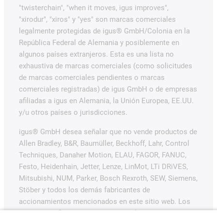
"twisterchain", "when it moves, igus improves",
"xirodur", "xiros" y "yes" son marcas comerciales
legalmente protegidas de igus® GmbH/Colonia en la
República Federal de Alemania y posiblemente en
algunos países extranjeros. Esta es una lista no
exhaustiva de marcas comerciales (como solicitudes
de marcas comerciales pendientes o marcas
comerciales registradas) de igus GmbH o de empresas
afiliadas a igus en Alemania, la Unión Europea, EE.UU.
y/u otros países o jurisdicciones.
igus® GmbH desea señalar que no vende productos de
Allen Bradley, B&R, Baumüller, Beckhoff, Lahr, Control
Techniques, Danaher Motion, ELAU, FAGOR, FANUC,
Festo, Heidenhain, Jetter, Lenze, LinMot, LTi DRiVES,
Mitsubishi, NUM, Parker, Bosch Rexroth, SEW, Siemens,
Stöber y todos los demás fabricantes de
accionamientos mencionados en este sitio web. Los
productos ofrecidos por igus® son los de igus®