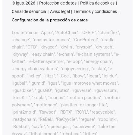
©
igus, 2026
Protección de datos
Política de cookies
Canal de denuncia
Aviso legal
Términos y condiciones
Configuración de la protección de datos
Los términos "Apiro", "AutoChain", "CFRIP", "chainflex",
"chainge", "chains for cranes", "ConProtect", "cradle-
chain", "CTD", "drygear", "drylin", "dryspin", "dry-tech",
"dryway", "easy chain", "e-chain", "e-chain systems", "e-
ketten", "e-kettensysteme", "e-loop", "energy chain",
"energy chain systems", "enjoyneering", "e-skin", "e-
spool", "fixflex", "flizz", "i.Cee", "ibow", "igear", "iglidur",
"igubal", "igumid", "igus", "igus improves what moves",
"igus:bike", "igusGO", "igutex", "iguverse", "iguversum",
"kineKIT", "kopla", "manus", "motion plastics", "motion
polymers", "motionary", "plastics for longer life",
"print2mold", "Rawbot", "RBTX", "RCYL", "readycable",
"readychain", "ReBeL", "ReCyycle", "reguse", "robolink",
"Rohbot", "savfe", "speedigus", "superwise", "take the
dryway", "tribofilament", "tribotape", "triflex",