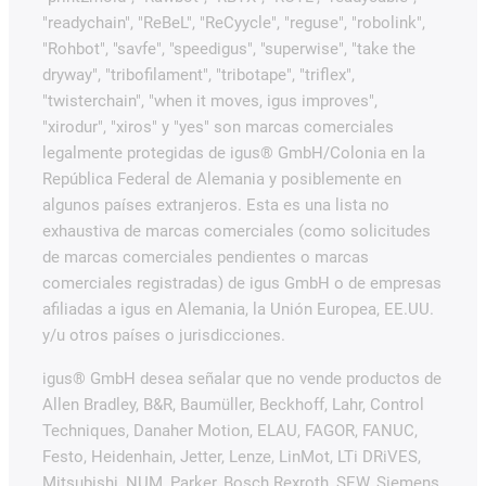
"readychain", "ReBeL", "ReCyycle", "reguse", "robolink",
"Rohbot", "savfe", "speedigus", "superwise", "take the
dryway", "tribofilament", "tribotape", "triflex",
"twisterchain", "when it moves, igus improves",
"xirodur", "xiros" y "yes" son marcas comerciales
legalmente protegidas de igus® GmbH/Colonia en la
República Federal de Alemania y posiblemente en
algunos países extranjeros. Esta es una lista no
exhaustiva de marcas comerciales (como solicitudes
de marcas comerciales pendientes o marcas
comerciales registradas) de igus GmbH o de empresas
afiliadas a igus en Alemania, la Unión Europea, EE.UU.
y/u otros países o jurisdicciones.
igus® GmbH desea señalar que no vende productos de
Allen Bradley, B&R, Baumüller, Beckhoff, Lahr, Control
Techniques, Danaher Motion, ELAU, FAGOR, FANUC,
Festo, Heidenhain, Jetter, Lenze, LinMot, LTi DRiVES,
Mitsubishi, NUM, Parker, Bosch Rexroth, SEW, Siemens,