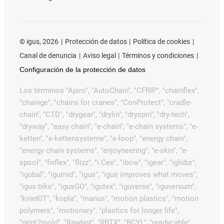
©
igus, 2026
Protección de datos
Política de cookies
Canal de denuncia
Aviso legal
Términos y condiciones
Configuración de la protección de datos
Los términos "Apiro", "AutoChain", "CFRIP", "chainflex",
"chainge", "chains for cranes", "ConProtect", "cradle-
chain", "CTD", "drygear", "drylin", "dryspin", "dry-tech",
"dryway", "easy chain", "e-chain", "e-chain systems", "e-
ketten", "e-kettensysteme", "e-loop", "energy chain",
"energy chain systems", "enjoyneering", "e-skin", "e-
spool", "fixflex", "flizz", "i.Cee", "ibow", "igear", "iglidur",
"igubal", "igumid", "igus", "igus improves what moves",
"igus:bike", "igusGO", "igutex", "iguverse", "iguversum",
"kineKIT", "kopla", "manus", "motion plastics", "motion
polymers", "motionary", "plastics for longer life",
"print2mold", "Rawbot", "RBTX", "RCYL", "readycable",