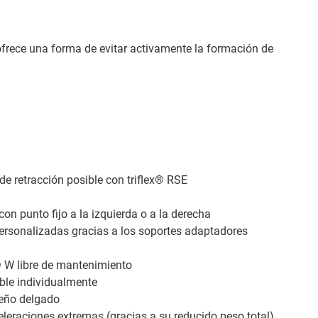
frece una forma de evitar activamente la formación de
e retracción posible con triflex® RSE
n punto fijo a la izquierda o a la derecha
ersonalizadas gracias a los soportes adaptadores
® W libre de mantenimiento
ble individualmente
seño delgado
eraciones extremas (gracias a su reducido peso total)