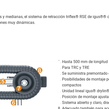
y medianas, el sistema de retracción triflex® RSE de igus®® o
ciones muy dinámicas.
Hasta 500 mm de longitud d
Para TRC y TRE
Se suministra premontado co
Posibilidades de montaje p
compactos
Unidad lineal igus® drylin
Posición de montaje ajusta
Sistema abierto y claro, di
Adecuado también para acel