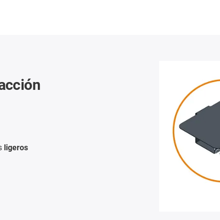
racción
es
ligeros