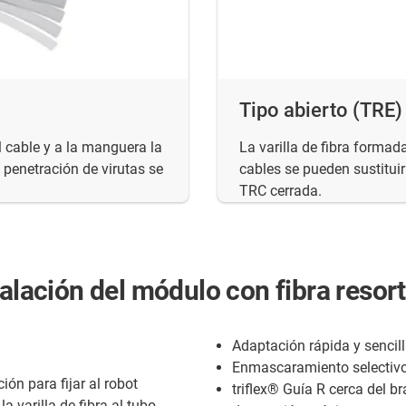
Tipo abierto (TRE)
l cable y a la manguera la
La varilla de fibra formad
 penetración de virutas se
cables se pueden sustitui
TRC cerrada.
talación del módulo con fibra reso
Adaptación rápida y sencil
Enmascaramiento selectivo 
ón para fijar al robot
triflex® Guía R cerca del b
a varilla de fibra al tubo