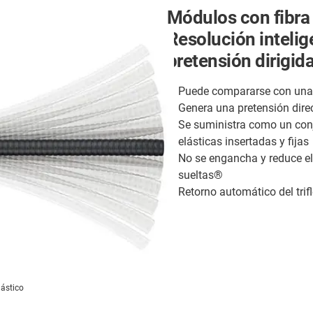
Módulos con fibra 
Resolución inteli
pretensión dirigid
Puede compararse con una 
Genera una pretensión dir
Se suministra como un conj
elásticas insertadas y fijas
No se engancha y reduce el
sueltas®
Retorno automático del trif
lástico