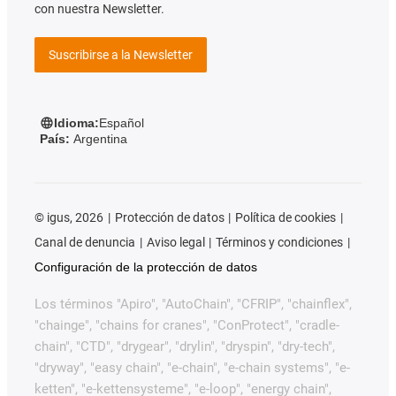
con nuestra Newsletter.
Suscribirse a la Newsletter
Idioma:
Español
País:
Argentina
©
igus, 2026
Protección de datos
Política de cookies
Canal de denuncia
Aviso legal
Términos y condiciones
Configuración de la protección de datos
Los términos "Apiro", "AutoChain", "CFRIP", "chainflex",
"chainge", "chains for cranes", "ConProtect", "cradle-
chain", "CTD", "drygear", "drylin", "dryspin", "dry-tech",
"dryway", "easy chain", "e-chain", "e-chain systems", "e-
ketten", "e-kettensysteme", "e-loop", "energy chain",