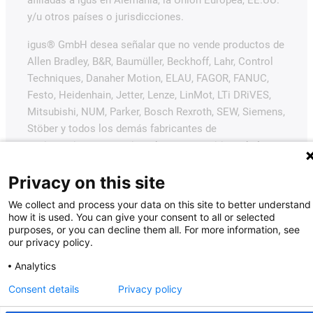
y/u otros países o jurisdicciones.
igus® GmbH desea señalar que no vende productos de
Allen Bradley, B&R, Baumüller, Beckhoff, Lahr, Control
Techniques, Danaher Motion, ELAU, FAGOR, FANUC,
Festo, Heidenhain, Jetter, Lenze, LinMot, LTi DRiVES,
Mitsubishi, NUM, Parker, Bosch Rexroth, SEW, Siemens,
Stöber y todos los demás fabricantes de
accionamientos mencionados en este sitio web. Los
productos ofrecidos por igus® son los de igus®
GmbH.
Privacy on this site
We collect and process your data on this site to better understand
how it is used. You can give your consent to all or selected
purposes, or you can decline them all. For more information, see
our privacy policy.
Analytics
Consent details
Privacy policy