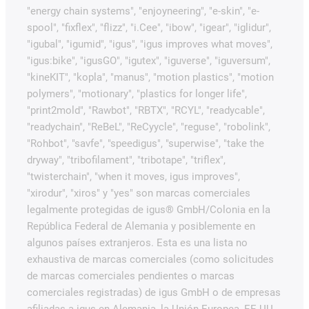
"energy chain systems", "enjoyneering", "e-skin", "e-
spool", "fixflex", "flizz", "i.Cee", "ibow", "igear", "iglidur",
"igubal", "igumid", "igus", "igus improves what moves",
"igus:bike", "igusGO", "igutex", "iguverse", "iguversum",
"kineKIT", "kopla", "manus", "motion plastics", "motion
polymers", "motionary", "plastics for longer life",
"print2mold", "Rawbot", "RBTX", "RCYL", "readycable",
"readychain", "ReBeL", "ReCyycle", "reguse", "robolink",
"Rohbot", "savfe", "speedigus", "superwise", "take the
dryway", "tribofilament", "tribotape", "triflex",
"twisterchain", "when it moves, igus improves",
"xirodur", "xiros" y "yes" son marcas comerciales
legalmente protegidas de igus® GmbH/Colonia en la
República Federal de Alemania y posiblemente en
algunos países extranjeros. Esta es una lista no
exhaustiva de marcas comerciales (como solicitudes
de marcas comerciales pendientes o marcas
comerciales registradas) de igus GmbH o de empresas
afiliadas a igus en Alemania, la Unión Europea, EE.UU.