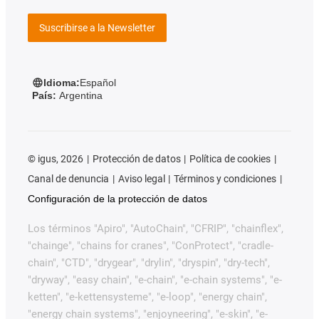
Suscribirse a la Newsletter
Idioma:
Español
País:
Argentina
©
igus, 2026
Protección de datos
Política de cookies
Canal de denuncia
Aviso legal
Términos y condiciones
Configuración de la protección de datos
Los términos "Apiro", "AutoChain", "CFRIP", "chainflex",
"chainge", "chains for cranes", "ConProtect", "cradle-
chain", "CTD", "drygear", "drylin", "dryspin", "dry-tech",
"dryway", "easy chain", "e-chain", "e-chain systems", "e-
ketten", "e-kettensysteme", "e-loop", "energy chain",
"energy chain systems", "enjoyneering", "e-skin", "e-