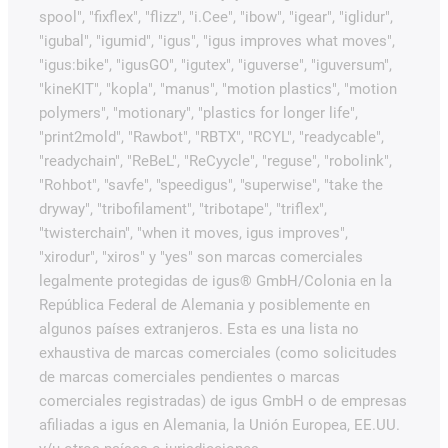
spool", "fixflex", "flizz", "i.Cee", "ibow", "igear", "iglidur",
"igubal", "igumid", "igus", "igus improves what moves",
"igus:bike", "igusGO", "igutex", "iguverse", "iguversum",
"kineKIT", "kopla", "manus", "motion plastics", "motion
polymers", "motionary", "plastics for longer life",
"print2mold", "Rawbot", "RBTX", "RCYL", "readycable",
"readychain", "ReBeL", "ReCyycle", "reguse", "robolink",
"Rohbot", "savfe", "speedigus", "superwise", "take the
dryway", "tribofilament", "tribotape", "triflex",
"twisterchain", "when it moves, igus improves",
"xirodur", "xiros" y "yes" son marcas comerciales
legalmente protegidas de igus® GmbH/Colonia en la
República Federal de Alemania y posiblemente en
algunos países extranjeros. Esta es una lista no
exhaustiva de marcas comerciales (como solicitudes
de marcas comerciales pendientes o marcas
comerciales registradas) de igus GmbH o de empresas
afiliadas a igus en Alemania, la Unión Europea, EE.UU.