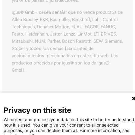
y/u otros países o jurisdicciones.
igus® GmbH desea señalar que no vende productos de
Allen Bradley, B&R, Baumüller, Beckhoff, Lahr, Control
Techniques, Danaher Motion, ELAU, FAGOR, FANUC,
Festo, Heidenhain, Jetter, Lenze, LinMot, LTi DRiVES,
Mitsubishi, NUM, Parker, Bosch Rexroth, SEW, Siemens,
Stöber y todos los demás fabricantes de
accionamientos mencionados en este sitio web. Los
productos ofrecidos por igus® son los de igus®
GmbH.
Privacy on this site
We collect and process your data on this site to better understand
how it is used. You can give your consent to all or selected
purposes, or you can decline them all. For more information, see