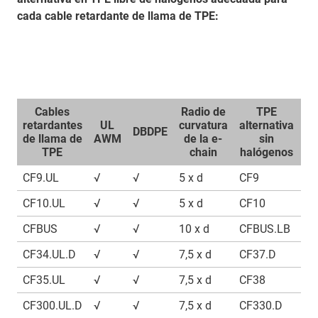
cada cable retardante de llama de TPE:
Cables
Radio de
TPE
retardantes
UL
curvatura
alternativa
DBDPE
de llama de
AWM
de la e-
sin
A
TPE
chain
halógenos
CF9.UL
√
√
5 x d
CF9
√
CF10.UL
√
√
5 x d
CF10
√
CFBUS
√
√
10 x d
CFBUS.LB
√
CF34.UL.D
√
√
7,5 x d
CF37.D
√
CF35.UL
√
√
7,5 x d
CF38
√
CF300.UL.D
√
√
7,5 x d
CF330.D
√