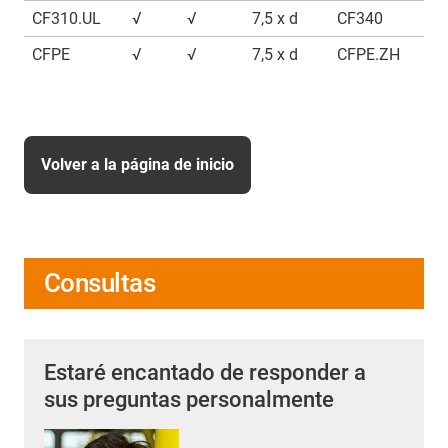
CF310.UL
√
√
7,5 x d
CF340
√
CFPE
√
√
7,5 x d
CFPE.ZH
√
Volver a la página de inicio
Consultas
Estaré encantado de responder a
sus preguntas personalmente