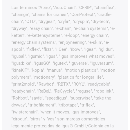
Los términos "Apiro", "AutoChain", "CFRIP", "chainflex",
"chainge", "chains for cranes", "ConProtect", "cradle-
chain", "CTD", "drygear", "drylin", "dryspin", "dry-tech",
"dryway", "easy chain", "e-chain", "e-chain systems", "e-
ketten", "e-kettensysteme", "e-loop", "energy chain",
"energy chain systems", "enjoyneering", "e-skin", "e-
spool", "fixflex", "flizz", "i.Cee", "ibow", "igear", "iglidur",
"igubal", "igumid", "igus", "igus improves what moves",
"igus:bike", "igusGO", "igutex", "iguverse", "iguversum",
"kineKIT", "kopla", "manus", "motion plastics", "motion
polymers", "motionary", "plastics for longer life",
"print2mold", "Rawbot", "RBTX", "RCYL", "readycable",
"readychain", "ReBeL", "ReCyycle", "reguse", "robolink",
"Rohbot", "savfe", "speedigus", "superwise", "take the
dryway", "tribofilament", "tribotape", "triflex",
"twisterchain", "when it moves, igus improves",
"xirodur", "xiros" y "yes" son marcas comerciales
legalmente protegidas de igus® GmbH/Colonia en la