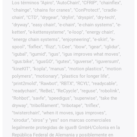
Los términos "Apiro", "AutoChain", "CFRIP", "chainflex",
"chainge", "chains for cranes", "ConProtect", "cradle-
chain", "CTD", "drygear", "drylin", "dryspin", "dry-tech",
"dryway", "easy chain", "e-chain", "e-chain systems", "e-
ketten", "e-kettensysteme", "e-loop", "energy chain",
"energy chain systems", "enjoyneering", "e-skin", "e-
spool", "fixflex", "flizz", "i.Cee", "ibow", "igear", "iglidur",
"igubal", "igumid", "igus", "igus improves what moves",
"igus:bike", "igusGO", "igutex", "iguverse", "iguversum",
"kineKIT", "kopla", "manus", "motion plastics", "motion
polymers", "motionary", "plastics for longer life",
"print2mold", "Rawbot", "RBTX", "RCYL", "readycable",
"readychain", "ReBeL", "ReCyycle", "reguse", "robolink",
"Rohbot", "savfe", "speedigus", "superwise", "take the
dryway", "tribofilament", "tribotape", "triflex",
"twisterchain", "when it moves, igus improves",
"xirodur", "xiros" y "yes" son marcas comerciales
legalmente protegidas de igus® GmbH/Colonia en la
República Federal de Alemania y posiblemente en