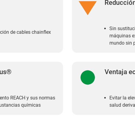
Reducción
Sin sustituc
ción de cables chainflex
máquinas ex
mundo sin p
gus®
Ventaja e
mento REACH y sus normas
Evitar la el
sustancias químicas
salud deriv