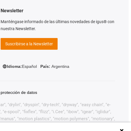
Newsletter
Manténgase informado de las últimas novedades de igus® con
nuestra Newsletter.
Suscribirse a la Newsletter
Idioma:
Español
País:
Argentina
 protección de datos
, "drylin", "dryspin", "dry-tech", "dryway", "easy chain", "e-
pool", "fixflex", "flizz", "i.Cee", "ibow", "igear", "iglidur",
", "manus", "motion plastics", "motion polymers", "motionary",
ink", "Rohbot", "savfe", "speedigus", "superwise", "take the