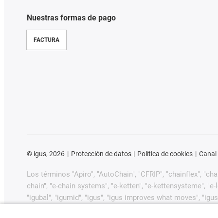
Nuestras formas de pago
FACTURA
©
igus, 2026
Protección de datos
Política de cookies
Canal
Los términos "Apiro", "AutoChain", "CFRIP", "chainflex", "chain
chain", "e-chain systems", "e-ketten", "e-kettensysteme", "e-loo
"igubal", "igumid", "igus", "igus improves what moves", "igus
"plastics for longer life", "print2mold", "Rawbot", "RBTX", "R