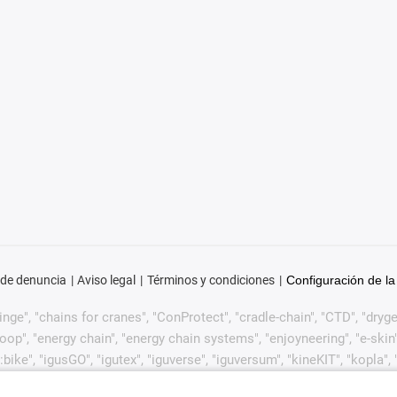
 de denuncia
Aviso legal
Términos y condiciones
Configuración de la
ge", "chains for cranes", "ConProtect", "cradle-chain", "CTD", "drygear"
p", "energy chain", "energy chain systems", "enjoyneering", "e-skin", "e-s
:bike", "igusGO", "igutex", "iguverse", "iguversum", "kineKIT", "kopla
CYL", "readycable", "readychain", "ReBeL", "ReCyycle", "reguse", "robol