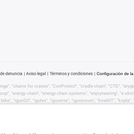
 de denuncia
Aviso legal
Términos y condiciones
Configuración de la
ge", "chains for cranes", "ConProtect", "cradle-chain", "CTD", "drygear"
p", "energy chain", "energy chain systems", "enjoyneering", "e-skin", "e-s
:bike", "igusGO", "igutex", "iguverse", "iguversum", "kineKIT", "kopla
CYL", "readycable", "readychain", "ReBeL", "ReCyycle", "reguse", "robol
in", "when it moves, igus improves", "xirodur", "xiros" y "yes" son m
lemente en algunos países extranjeros. Esta es una lista no exha
de igus GmbH o de empresas afiliadas a igus en Alemania, la Unión