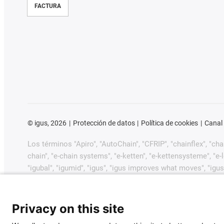
FACTURA
©
igus, 2026
Protección de datos
Política de cookies
Canal
Los términos "Apiro", "AutoChain", "CFRIP", "chainflex", "chain
chain", "e-chain systems", "e-ketten", "e-kettensysteme", "e-loo
"igubal", "igumid", "igus", "igus improves what moves", "igus
"plastics for longer life", "print2mold", "Rawbot", "RBTX", "R
dryway", "tribofilament", "tribotape", "triflex", "twistercha
GmbH/Colonia en la República Federal de Alemania y posib
Privacy on this site
comerciales pendientes o marcas comerciales registradas) 