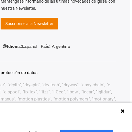
Manténgase informado de las últimas novedades de igus® con
nuestra Newsletter.
Suscribirse a la Newsletter
Idioma:
Español
País:
Argentina
 protección de datos
, "drylin", "dryspin", "dry-tech", "dryway", "easy chain", "e-
pool", "fixflex", "flizz", "i.Cee", "ibow", "igear", "iglidur",
", "manus", "motion plastics", "motion polymers", "motionary",
ink", "Rohbot", "savfe", "speedigus", "superwise", "take the
arcas comerciales legalmente protegidas de igus®
ustiva de marcas comerciales (como solicitudes de marcas
 Europea, EE.UU. y/u otros países o jurisdicciones.