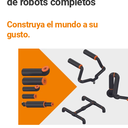
de robots completos
Construya el mundo a su
gusto.