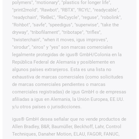
polymers", "motionary", "plastics for longer life",
"print2mold", "Rawbot", "RBTX", "RCYL", "readycable",
"readychain", "ReBeL", "ReCyycle", "reguse", "robolink",
"Rohbot", "savfe", "speedigus", "superwise", "take the
dryway", "tribofilament", "tribotape", "triflex",
"twisterchain", "when it moves, igus improves",
"xirodur", "xiros" y "yes" son marcas comerciales
legalmente protegidas de igus® GmbH/Colonia en la
República Federal de Alemania y posiblemente en
algunos países extranjeros. Esta es una lista no
exhaustiva de marcas comerciales (como solicitudes
de marcas comerciales pendientes o marcas
comerciales registradas) de igus GmbH o de empresas
afiliadas a igus en Alemania, la Unión Europea, EE.UU.
y/u otros países o jurisdicciones.
igus® GmbH desea señalar que no vende productos de
Allen Bradley, B&R, Baumüller, Beckhoff, Lahr, Control
Techniques, Danaher Motion, ELAU, FAGOR, FANUC,