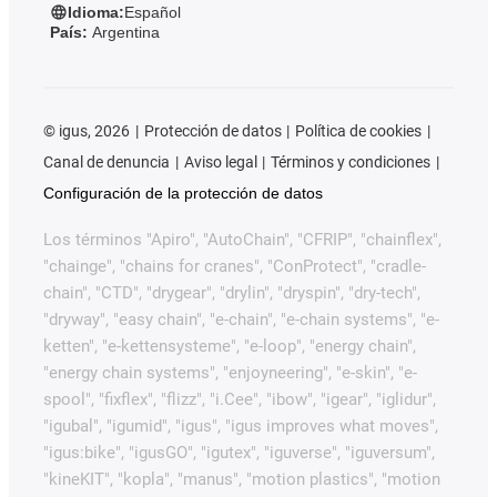
Idioma:
Español
País:
Argentina
©
igus, 2026
Protección de datos
Política de cookies
Canal de denuncia
Aviso legal
Términos y condiciones
Configuración de la protección de datos
Los términos "Apiro", "AutoChain", "CFRIP", "chainflex",
"chainge", "chains for cranes", "ConProtect", "cradle-
chain", "CTD", "drygear", "drylin", "dryspin", "dry-tech",
"dryway", "easy chain", "e-chain", "e-chain systems", "e-
ketten", "e-kettensysteme", "e-loop", "energy chain",
"energy chain systems", "enjoyneering", "e-skin", "e-
spool", "fixflex", "flizz", "i.Cee", "ibow", "igear", "iglidur",
"igubal", "igumid", "igus", "igus improves what moves",
"igus:bike", "igusGO", "igutex", "iguverse", "iguversum",
"kineKIT", "kopla", "manus", "motion plastics", "motion