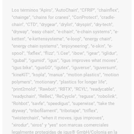
Los términos "Apiro", "AutoChain", "CFRIP", "chainflex",
"chainge", "chains for cranes", "ConProtect", "cradle-
chain", "CTD", "drygear", "drylin", "dryspin", "dry-tech",
"dryway", "easy chain", "e-chain", "e-chain systems", "e-
ketten", "e-kettensysteme", "e-loop", "energy chain",
"energy chain systems", "enjoyneering", "e-skin", "e-
spool", "fixflex", "flizz", "i.Cee", "ibow", "igear", "iglidur",
"igubal", "igumid", "igus", "igus improves what moves",
"igus:bike", "igusGO", "igutex", "iguverse", "iguversum",
"kineKIT", "kopla", "manus", "motion plastics", "motion
polymers", "motionary", "plastics for longer life",
"print2mold", "Rawbot", "RBTX", "RCYL", "readycable",
"readychain", "ReBeL", "ReCyycle", "reguse", "robolink",
"Rohbot", "savfe", "speedigus", "superwise", "take the
dryway", "tribofilament", "tribotape", "triflex",
"twisterchain", "when it moves, igus improves",
"xirodur", "xiros" y "yes" son marcas comerciales
legalmente protegidas de igus® GmbH/Colonia en la