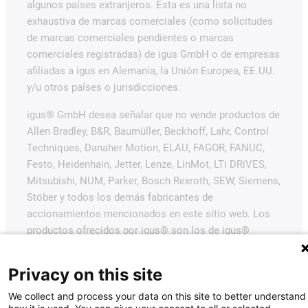
algunos países extranjeros. Esta es una lista no
exhaustiva de marcas comerciales (como solicitudes
de marcas comerciales pendientes o marcas
comerciales registradas) de igus GmbH o de empresas
afiliadas a igus en Alemania, la Unión Europea, EE.UU.
y/u otros países o jurisdicciones.
igus® GmbH desea señalar que no vende productos de
Allen Bradley, B&R, Baumüller, Beckhoff, Lahr, Control
Techniques, Danaher Motion, ELAU, FAGOR, FANUC,
Festo, Heidenhain, Jetter, Lenze, LinMot, LTi DRiVES,
Mitsubishi, NUM, Parker, Bosch Rexroth, SEW, Siemens,
Stöber y todos los demás fabricantes de
accionamientos mencionados en este sitio web. Los
productos ofrecidos por igus® son los de igus®
GmbH.
Privacy on this site
We collect and process your data on this site to better understand