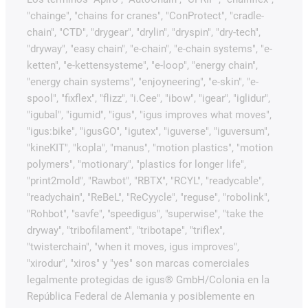
"chainge", "chains for cranes", "ConProtect", "cradle-
chain", "CTD", "drygear", "drylin", "dryspin", "dry-tech",
"dryway", "easy chain", "e-chain", "e-chain systems", "e-
ketten", "e-kettensysteme", "e-loop", "energy chain",
"energy chain systems", "enjoyneering", "e-skin", "e-
spool", "fixflex", "flizz", "i.Cee", "ibow", "igear", "iglidur",
"igubal", "igumid", "igus", "igus improves what moves",
"igus:bike", "igusGO", "igutex", "iguverse", "iguversum",
"kineKIT", "kopla", "manus", "motion plastics", "motion
polymers", "motionary", "plastics for longer life",
"print2mold", "Rawbot", "RBTX", "RCYL", "readycable",
"readychain", "ReBeL", "ReCyycle", "reguse", "robolink",
"Rohbot", "savfe", "speedigus", "superwise", "take the
dryway", "tribofilament", "tribotape", "triflex",
"twisterchain", "when it moves, igus improves",
"xirodur", "xiros" y "yes" son marcas comerciales
legalmente protegidas de igus® GmbH/Colonia en la
República Federal de Alemania y posiblemente en