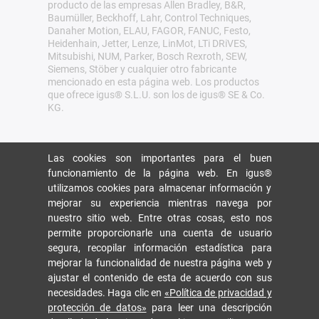
producto de las empresas Allen Bradley, B&R,
Baumüller, Beckhoff, Lahr, Control Techniques,
Danaher Motion, ELAU, FAGOR, FANUC, Festo,
Heidenhain, Jetter, Lenze, LinMot, LTi DRiVES,
Mitsubishi, NUM, Parker, Bosch Rexroth, SEW,
Siemens, Stöber y cualquier otro fabricante
mencionado en esta página web. Los productos
que ofrece igus® S.L.U. son los de igus® SE & Co.
KG.
Las cookies son importantes para el buen
funcionamiento de la página web. En igus®
utilizamos cookies para almacenar información y
mejorar su experiencia mientras navega por
nuestro sitio web. Entre otras cosas, esto nos
permite proporcionarle una cuenta de usuario
segura, recopilar información estadística para
mejorar la funcionalidad de nuestra página web y
ajustar el contenido de esta de acuerdo con sus
necesidades. Haga clic en
«Política de privacidad y
protección de datos»
para leer una descripción