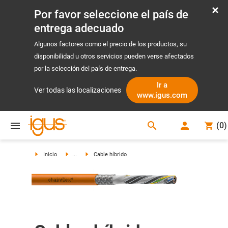
Por favor seleccione el país de
entrega adecuado
Algunos factores como el precio de los productos, su
disponibilidad u otros servicios pueden verse afectados
por la selección del país de entrega.
Ir a
Ver todas las localizaciones
www.igus.com
search
(
0
)
search
Inicio
...
Cable híbrido