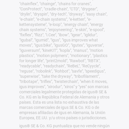
"chainflex", "chainge", "chains for cranes",
"ConProtect", "cradle-chain", "CTD", "drygear",
"drylin", "dryspin", "dry-tech", "dryway", "easy chain",
"e-chain", "e-chain systems", "e-ketten", "e-
kettensysteme", "e-loop", "energy chain", "energy
chain systems", "enjoyneering", "e-skin", "e-spool",
"fixflex", "flizz", "i.Cee", "ibow", "igear", "iglidur",
"igubal", "igumid", "igus", "igus improves what
moves", "igus:bike", "igusGO", "igutex", "iguverse",
"iguversum", "kineKIT", "kopla", "manus", "motion
plastics", "motion polymers", "motionary", "plastics
for longer life", "print2mold", "Rawbot", "RBTX",
"readycable", "readychain", "ReBeL", "ReCyycle",
"reguse", "robolink", "Rohbot", "savfe", "speedigus",
"superwise", "take the dryway", "tribofilament",
"tribotape", "triflex", "twisterchain", "when it moves,
igus improves", "xirodur", "xiros" y "yes" son marcas
comerciales legalmente protegidas de igus® SE &
Co. KG en la República Federal de Alemania y otros
países. Esta es una lista no exhaustiva de las
marcas comerciales de igus SE & Co. KG o de
empresas afiliadas de igus en Alemania, la Unión
Europea, EE.UU. y/u otros países o jurisdicciones.
igus® SE & Co. KG puntualiza que no vende ningún