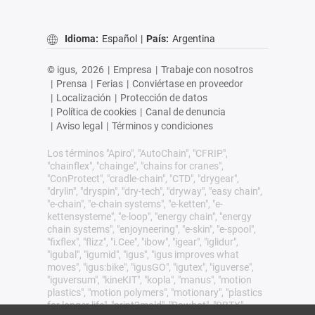
Idioma:
Español
|
País:
Argentina
© igus,
2026
|
Empresa
|
Trabaje con nosotros
|
Prensa
|
Ferias
|
Conviértase en proveedor
|
Localización
|
Protección de datos
|
Política de cookies
|
Canal de denuncia
|
Aviso legal
|
Términos y condiciones
Los términos "Apiro", "AutoChain", "CFRIP",
"chainflex", "chainge", "chains for cranes",
"ConProtect", "cradle-chain", "CTD", "drygear",
"drylin", "dryspin", "dry-tech", "dryway", "easy chain",
"e-chain", "e-chain systems", "e-ketten", "e-
kettensysteme", "e-loop", "energy chain", "energy
chain systems", "enjoyneering", "e-skin", "e-spool",
"fixflex", "flizz", "i.Cee", "ibow", "igear", "iglidur",
"igubal", "igumid", "igus", "igus improves what
moves", "igus:bike", "igusGO", "igutex", "iguverse",
"iguversum", "kineKIT", "kopla", "manus", "motion
plastics", "motion polymers", "motionary", "plastics
for longer life", "print2mold", "Rawbot", "RBTX",