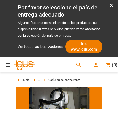
Por favor seleccione el país de
entrega adecuado
Algunos factores como el precio de los productos, su
disponibilidad u otros servicios pueden verse afectados
por la selección del país de entrega.
Ir a
Ver todas las localizaciones
www.igus.com
search
(
0
)
search
Inicio
...
Cable guide on the robot