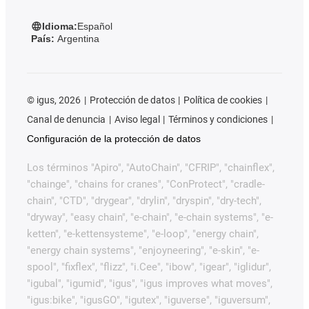
Idioma:
Español
País:
Argentina
©
igus, 2026
Protección de datos
Política de cookies
Canal de denuncia
Aviso legal
Términos y condiciones
Configuración de la protección de datos
Los términos "Apiro", "AutoChain", "CFRIP", "chainflex",
"chainge", "chains for cranes", "ConProtect", "cradle-
chain", "CTD", "drygear", "drylin", "dryspin", "dry-tech",
"dryway", "easy chain", "e-chain", "e-chain systems", "e-
ketten", "e-kettensysteme", "e-loop", "energy chain",
"energy chain systems", "enjoyneering", "e-skin", "e-
spool", "fixflex", "flizz", "i.Cee", "ibow", "igear", "iglidur",
"igubal", "igumid", "igus", "igus improves what moves",
"igus:bike", "igusGO", "igutex", "iguverse", "iguversum",