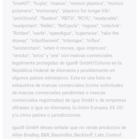
"kineKIT", "kopla", "manus", "motion plastics", "motion
polymers", "motionary", "plastics for longer life",
"print2mold", "Rawbot", "RBTX", "RCYL", "readycable",
"readychain", "ReBeL", "ReCyycle", "reguse", "robolink",
"Rohbot", "savfe", "speedigus", "superwise", "take the
dryway", "tribofilament", "tribotape", "triflex",
"twisterchain", "when it moves, igus improves",
"xirodur", "xiros" y "yes" son marcas comerciales
legalmente protegidas de igus® GmbH/Colonia en la
República Federal de Alemania y posiblemente en
algunos países extranjeros. Esta es una lista no
exhaustiva de marcas comerciales (como solicitudes
de marcas comerciales pendientes o marcas
comerciales registradas) de igus GmbH o de empresas
afiliadas a igus en Alemania, la Unión Europea, EE.UU.
y/u otros países o jurisdicciones.
igus® GmbH desea señalar que no vende productos de
Allen Bradley, B&R, Baumüller, Beckhoff, Lahr, Control