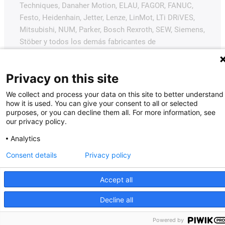
Techniques, Danaher Motion, ELAU, FAGOR, FANUC,
Festo, Heidenhain, Jetter, Lenze, LinMot, LTi DRiVES,
Mitsubishi, NUM, Parker, Bosch Rexroth, SEW, Siemens,
Stöber y todos los demás fabricantes de
accionamientos mencionados en este sitio web. Los
productos ofrecidos por igus® son los de igus®
Privacy on this site
GmbH.
We collect and process your data on this site to better understand
how it is used. You can give your consent to all or selected
purposes, or you can decline them all. For more information, see
our privacy policy.
Analytics
Consent details
Privacy policy
Accept all
Decline all
Powered by