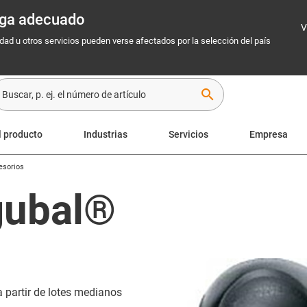
rega adecuado
V
idad u otros servicios pueden verse afectados por la selección del país
search
l producto
Industrias
Servicios
Empresa
esorios
gubal®
 partir de lotes medianos