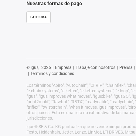
Nuestras formas de pago
FACTURA
© igus,
2026
|
Empresa
|
Trabaje con nosotros
|
Prensa
|
|
Términos y condiciones
Los términos "Apiro", "AutoChain", "CFRIP", "chainflex", "chain
"e-chain systems", "e-ketten", "e-kettensysteme", "e-loop", "ener
"igus", "igus improves what moves", "igus:bike", "igusGO", "ig
"print2mold", "Rawbot", "RBTX", "readycable", "readychain", "R
"triflex", "twisterchain", "when it moves, igus improves", "
otros países. Esta es una lista no exhaustiva de las marca
jurisdicciones.
igus® SE & Co. KG puntualiza que no vende ningún product
Festo, Heidenhain, Jetter, Lenze, LinMot, LTi DRiVES, Mit