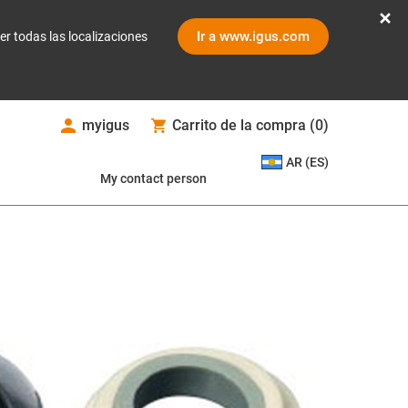
Ir a www.igus.com
er todas las localizaciones
myigus
Carrito de la compra
(
0
)
AR (ES)
My contact person