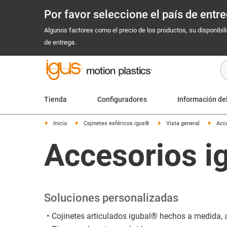
Por favor seleccione el país de ent
Algunos factores como el precio de los productos, su disponibil
de entrega.
Tienda
Configuradores
Información de
Inicio
Cojinetes esféricos igus®
Vista general
Acc
Accesorios i
Soluciones personalizadas
Cojinetes articulados igubal® hechos a medida, a