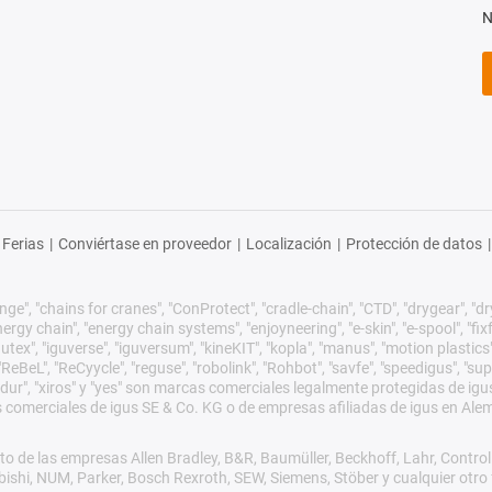
N
Ferias
|
Conviértase en proveedor
|
Localización
|
Protección de datos
|
ge", "chains for cranes", "ConProtect", "cradle-chain", "CTD", "drygear", "dryli
gy chain", "energy chain systems", "enjoyneering", "e-skin", "e-spool", "fixflex",
utex", "iguverse", "iguversum", "kineKIT", "kopla", "manus", "motion plastics"
eBeL", "ReCyycle", "reguse", "robolink", "Rohbot", "savfe", "speedigus", "sup
xirodur", "xiros" y "yes" son marcas comerciales legalmente protegidas de 
s comerciales de igus SE & Co. KG o de empresas afiliadas de igus en Ale
o de las empresas Allen Bradley, B&R, Baumüller, Beckhoff, Lahr, Cont
subishi, NUM, Parker, Bosch Rexroth, SEW, Siemens, Stöber y cualquier ot