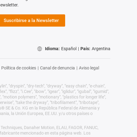
ewsletter.
Suscribirse a la Newsletter
Idioma:
Español
|
País:
Argentina
Política de cookies
|
Canal de denuncia
|
Aviso legal
n", "dryspin", "dry-tech", "dryway", "easy chain", "e-chain",
 "flizz", "i.Cee", "ibow", "igear", "iglidur", "igubal", "igumid",
, "motion polymers", "motionary", "plastics for longer life",
erwise", "take the dryway", "tribofilament", "tribotape",
igus® SE & Co. KG en la República Federal de Alemania y
mania, la Unión Europea, EE.UU. y/u otros países o
rol Techniques, Danaher Motion, ELAU, FAGOR, FANUC,
ro fabricante mencionado en esta página web. Los