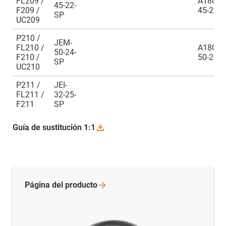
FL209 /
A180EM
45-22-
F209 /
45-22
SP
UC209
P210 /
JEM-
FL210 /
A180EM
50-24-
F210 /
50-24
SP
UC210
P211 /
JEI-
FL211 /
32-25-
F211
SP
Guía de sustitución
1:1
Página del
producto