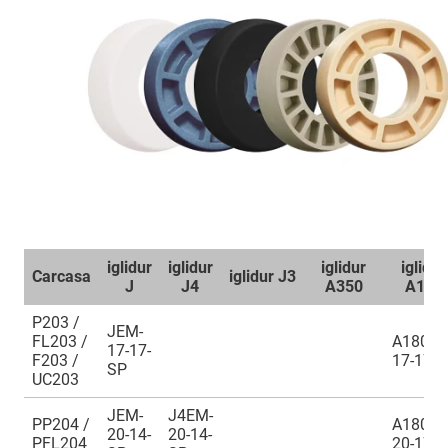
iglidur
iglidur
iglidur
iglidur
Carcasa
iglidur J3
J
J4
A350
A180
P203 /
JEM-
FL203 /
A180EM
17-17-
F203 /
17-17
SP
UC203
JEM-
J4EM-
PP204 /
A180EM
20-14-
20-14-
PFL204
20-17